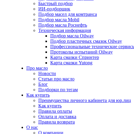
Быстрый подбор
ИИ-подборщик
Подбор масел для комтранса
Подбор масла Mobil
Подбор масла Роснефть
Техническая информация
Подбор масла Oilway
Подбор пластичных смазок Oilway
Профессиональные технические сервис
Протоколы испытаний Oilway
Карта смазки Спринтер
Карта смазки Yutong
Про масло
Новости
Статьи про масло
Блог
Подборки по тегам
Как купить
Преимущества личного кабинета для юр.лиц
Как купить
Правила оплаты
Оплата и доставка
Правила возврата
О нас
О компании