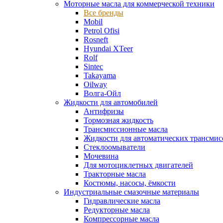
Моторные масла для коммерческой техники
Все бренды
Mobil
Petrol Ofisi
Rosneft
Hyundai XTeer
Rolf
Sintec
Takayama
Oilway
Волга-Ойл
Жидкости для автомобилей
Антифризы
Тормозная жидкость
Трансмиссионные масла
Жидкости для автоматических трансмис
Стеклоомыватели
Мочевина
Для мотоциклетных двигателей
Тракторные масла
Костюмы, насосы, ёмкости
Индустриальные смазочные материалы
Гидравлические масла
Редукторные масла
Компрессорные масла