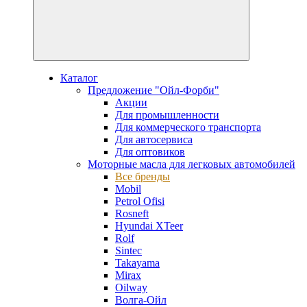
Каталог
Предложение "Ойл-Форби"
Акции
Для промышленности
Для коммерческого транспорта
Для автосервиса
Для оптовиков
Моторные масла для легковых автомобилей
Все бренды
Mobil
Petrol Ofisi
Rosneft
Hyundai XTeer
Rolf
Sintec
Takayama
Mirax
Oilway
Волга-Ойл