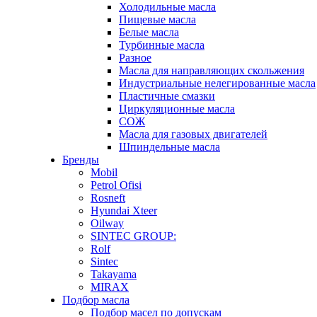
Холодильные масла
Пищевые масла
Белые масла
Турбинные масла
Разное
Масла для направляющих скольжения
Индустриальные нелегированные масла
Пластичные смазки
Циркуляционные масла
СОЖ
Масла для газовых двигателей
Шпиндельные масла
Бренды
Mobil
Petrol Ofisi
Rosneft
Hyundai Xteer
Oilway
SINTEC GROUP:
Rolf
Sintec
Takayama
MIRAX
Подбор масла
Подбор масел по допускам