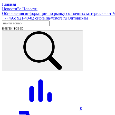
Главная
Новости">
Новости
Обновления информации по рынку смазочных материалов 
+7 (495) 921-40-02
cstore.ru@cstore.ru
Оптовикам
найти товар
0