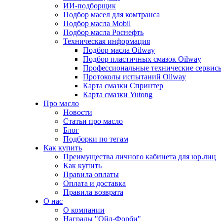
ИИ-подборщик
Подбор масел для комтранса
Подбор масла Mobil
Подбор масла Роснефть
Техническая информация
Подбор масла Oilway
Подбор пластичных смазок Oilway
Профессиональные технические сервис
Протоколы испытаний Oilway
Карта смазки Спринтер
Карта смазки Yutong
Про масло
Новости
Статьи про масло
Блог
Подборки по тегам
Как купить
Преимущества личного кабинета для юр.лиц
Как купить
Правила оплаты
Оплата и доставка
Правила возврата
О нас
О компании
Награды "Ойл-Форби"