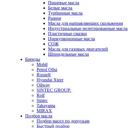
Пищевые масла
Белые масла
Турбинные масла
Разное
Масла для направляющих скольжения
Индустриальные нелегированные масла
Пластичные смазки
Циркуляционные масла
СОЖ
Масла для газовых двигателей
Шпиндельные масла
Бренды
Mobil
Petrol Ofisi
Rosneft
Hyundai Xteer
Oilway
SINTEC GROUP:
Rolf
Sintec
Takayama
MIRAX
Подбор масла
Подбор масел по допускам
Быстрый подбор