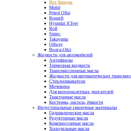
Все бренды
Mobil
Petrol Ofisi
Rosneft
Hyundai XTeer
Rolf
Sintec
Takayama
Oilway
Волга-Ойл
Жидкости для автомобилей
Антифризы
Тормозная жидкость
Трансмиссионные масла
Жидкости для автоматических трансмис
Стеклоомыватели
Мочевина
Для мотоциклетных двигателей
Тракторные масла
Костюмы, насосы, ёмкости
Индустриальные смазочные материалы
Гидравлические масла
Редукторные масла
Компрессорные масла
Холодильные масла