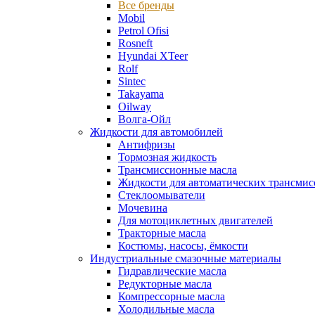
Все бренды
Mobil
Petrol Ofisi
Rosneft
Hyundai XTeer
Rolf
Sintec
Takayama
Oilway
Волга-Ойл
Жидкости для автомобилей
Антифризы
Тормозная жидкость
Трансмиссионные масла
Жидкости для автоматических трансмис
Стеклоомыватели
Мочевина
Для мотоциклетных двигателей
Тракторные масла
Костюмы, насосы, ёмкости
Индустриальные смазочные материалы
Гидравлические масла
Редукторные масла
Компрессорные масла
Холодильные масла