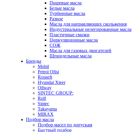
Пищевые масла
Белые масла
Турбинные масла
Разное
Масла для направляющих скольжения
Индустриальные нелегированные масла
Пластичные смазки
Циркуляционные масла
СОЖ
Масла для газовых двигателей
Шпиндельные масла
Бренды
Mobil
Petrol Ofisi
Rosneft
Hyundai Xteer
Oilway
SINTEC GROUP:
Rolf
Sintec
Takayama
MIRAX
Подбор масла
Подбор масел по допускам
Быстрый подбор