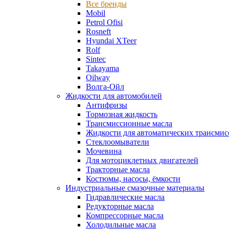
Все бренды
Mobil
Petrol Ofisi
Rosneft
Hyundai XTeer
Rolf
Sintec
Takayama
Oilway
Волга-Ойл
Жидкости для автомобилей
Антифризы
Тормозная жидкость
Трансмиссионные масла
Жидкости для автоматических трансмис
Стеклоомыватели
Мочевина
Для мотоциклетных двигателей
Тракторные масла
Костюмы, насосы, ёмкости
Индустриальные смазочные материалы
Гидравлические масла
Редукторные масла
Компрессорные масла
Холодильные масла