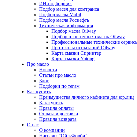
ИИ-подборщик
Подбор масел для комтранса
Подбор масла Mobil
Подбор масла Роснефть
Техническая информация
Подбор масла Oilway
Подбор пластичных смазок Oilway
Профессиональные технические сервис
Протоколы испытаний Oilway
Карта смазки Спринтер
Карта смазки Yutong
Про масло
Новости
Статьи про масло
Блог
Подборки по тегам
Как купить
Преимущества личного кабинета для юр.лиц
Как купить
Правила оплаты
Оплата и доставка
Правила возврата
О нас
О компании
Награды "Ойл-Форби"