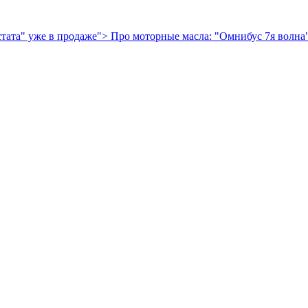
стата" уже в продаже">
Про моторные масла: "Омнибус 7я волна"