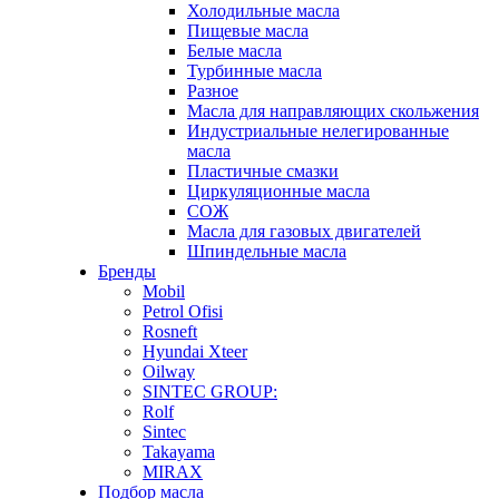
Холодильные масла
Пищевые масла
Белые масла
Турбинные масла
Разное
Масла для направляющих скольжения
Индустриальные нелегированные
масла
Пластичные смазки
Циркуляционные масла
СОЖ
Масла для газовых двигателей
Шпиндельные масла
Бренды
Mobil
Petrol Ofisi
Rosneft
Hyundai Xteer
Oilway
SINTEC GROUP:
Rolf
Sintec
Takayama
MIRAX
Подбор масла