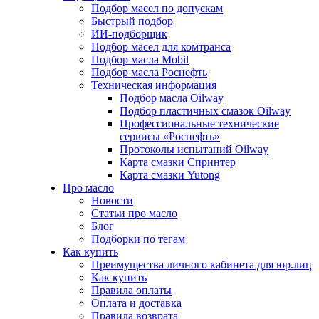
Подбор масел по допускам
Быстрый подбор
ИИ-подборщик
Подбор масел для комтранса
Подбор масла Mobil
Подбор масла Роснефть
Техническая информация
Подбор масла Oilway
Подбор пластичных смазок Oilway
Профессиональные технические
сервисы «Роснефть»
Протоколы испытаний Oilway
Карта смазки Спринтер
Карта смазки Yutong
Про масло
Новости
Статьи про масло
Блог
Подборки по тегам
Как купить
Преимущества личного кабинета для юр.лиц
Как купить
Правила оплаты
Оплата и доставка
Правила возврата