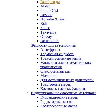
Все бренды
Mobil
Petrol Ofisi
Rosneft
Hyundai XTeer
Rolf
Sintec
Takayama
Oilway
Волга-Ойл
Жидкости для автомобилей
Антифризы
Тормозная жидкость
Трансмиссионные масла
Жидкости для автоматических
трансмиссий
Стеклоомыватели
Мочевина
Для мотоциклетных двигателей
Тракторные масла
Костюмы, насосы, ёмкости
Индустриальные смазочные материалы
Гидравлические масла
Редукторные масла
Компрессорные масла