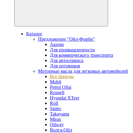
Каталог
Предложение "Ойл-Форби"
Акции
Для промышленности
Для коммерческого транспорта
Для автосервиса
Для оптовиков
Моторные масла для легковых автомобилей
Все бренды
Mobil
Petrol Ofisi
Rosneft
Hyundai XTeer
Rolf
Sintec
Takayama
Mirax
Oilway
Волга-Ойл