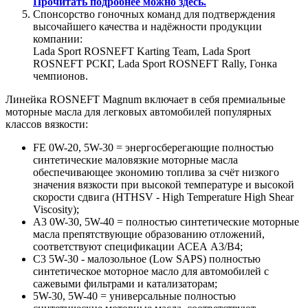
Прочитать подробнее можно здесь.
Спонсорство гоночных команд для подтверждения
высочайшего качества и надёжности продукции
компании:
Lada Sport ROSNEFT Karting Team, Lada Sport
ROSNEFT РСКГ, Lada Sport ROSNEFT Rally, Гонка
чемпионов.
Линейка ROSNEFT Magnum включает в себя премиальные
моторные масла для легковых автомобилей популярных
классов вязкости:
FE 0W-20, 5W-30 = энергосберегающие полностью
синтетические маловязкие моторные масла
обеспечивающее экономию топлива за счёт низкого
значения вязкости при высокой температуре и высокой
скорости сдвига (HTHSV - High Temperature High Shear
Viscosity);
А3 0W-30, 5W-40 = полностью синтетические моторные
масла препятствующие образованию отложений,
соответствуют спецификации АСЕА А3/В4;
С3 5W-30 - малозольное (Low SAPS) полностью
синтетическое моторное масло для автомобилей с
сажевыми фильтрами и катализаторам;
5W-30, 5W-40 = универсальные полностью