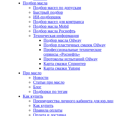
Подбор масла
Подбор масел по допускам
Быстрый подбор
ИИ-подборщик
Подбор масел для комтранса
Подбор масла Mobil
Подбор масла Роснефть
Техническая информация
Подбор масла Oilway
Подбор пластичных смазок Oilway
Профессиональные технические
сервисы «Роснефть»
Протоколы испытаний Oilway
Карта смазки Спринтер
Карта смазки Yutong
Про масло
Новости
Статьи про масло
Блог
Подборки по тегам
Как купить
Преимущества личного кабинета для юр.лиц
Как купить
Правила оплаты
Оплата и доставка