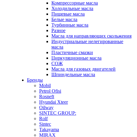
Компрессорные масла
Холодильные масла
Пищевые масла
Белые масла
Турбинные масла
Разное
Масла для направляющих скольжения
Индустриальные нелегированные
масла
Пластичные смазки
Циркуляционные масла
СОЖ
Масла для газовых двигателей
Шпиндельные масла
Бренды
Mobil
Petrol Ofisi
Rosneft
Hyundai Xteer
Oilway
SINTEC GROUP:
Rolf
Sintec
Takayama
MIRAX