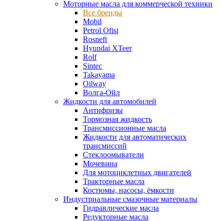
Моторные масла для коммерческой техники
Все бренды
Mobil
Petrol Ofisi
Rosneft
Hyundai XTeer
Rolf
Sintec
Takayama
Oilway
Волга-Ойл
Жидкости для автомобилей
Антифризы
Тормозная жидкость
Трансмиссионные масла
Жидкости для автоматических
трансмиссий
Стеклоомыватели
Мочевина
Для мотоциклетных двигателей
Тракторные масла
Костюмы, насосы, ёмкости
Индустриальные смазочные материалы
Гидравлические масла
Редукторные масла