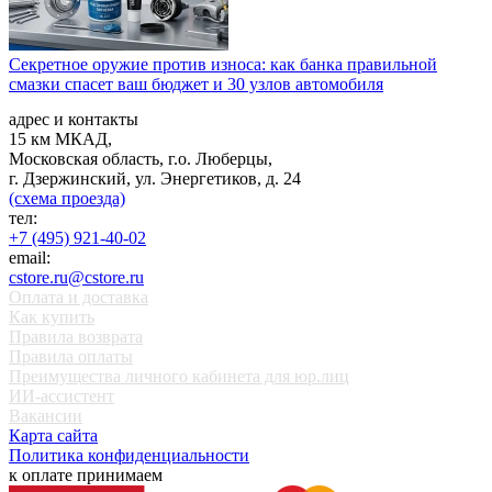
Секретное оружие против износа: как банка правильной
смазки спасет ваш бюджет и 30 узлов автомобиля
адрес и контакты
15 км МКАД,
Московская область, г.о. Люберцы,
г. Дзержинский, ул. Энергетиков, д. 24
(схема проезда)
тел:
+7 (495) 921-40-02
email:
cstore.ru@cstore.ru
Оплата и доставка
Как купить
Правила возврата
Правила оплаты
Преимущества личного кабинета для юр.лиц
ИИ-ассистент
Вакансии
Карта сайта
Политика конфиденциальности
к оплате принимаем