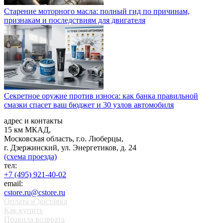
Старение моторного масла: полный гид по причинам,
признакам и последствиям для двигателя
Секретное оружие против износа: как банка правильной
смазки спасет ваш бюджет и 30 узлов автомобиля
адрес и контакты
15 км МКАД,
Московская область, г.о. Люберцы,
г. Дзержинский, ул. Энергетиков, д. 24
(схема проезда)
тел:
+7 (495) 921-40-02
email:
cstore.ru@cstore.ru
Оплата и доставка
Как купить
Правила возврата