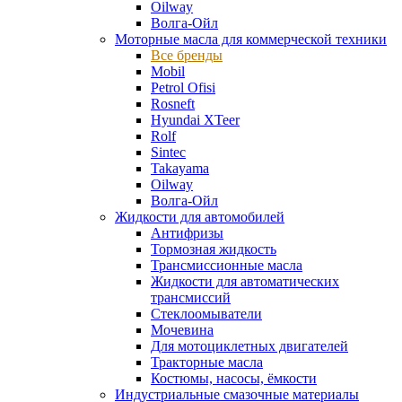
Oilway
Волга-Ойл
Моторные масла для коммерческой техники
Все бренды
Mobil
Petrol Ofisi
Rosneft
Hyundai XTeer
Rolf
Sintec
Takayama
Oilway
Волга-Ойл
Жидкости для автомобилей
Антифризы
Тормозная жидкость
Трансмиссионные масла
Жидкости для автоматических
трансмиссий
Стеклоомыватели
Мочевина
Для мотоциклетных двигателей
Тракторные масла
Костюмы, насосы, ёмкости
Индустриальные смазочные материалы