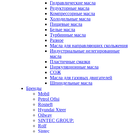
Гидравлические масла
Редукторные масла
Компрессорные масла
Холодильные масла
Пищевые масла
Белые масла
Турбинные масла
Разное
Масла для направляющих скольжения
Индустриальные нелегированные
масла
Пластичные смазки
Циркуляционные масла
СОЖ
Масла для газовых двигателей
Шпиндельные масла
Бренды
Mobil
Petrol Ofisi
Rosneft
Hyundai Xteer
Oilway
SINTEC GROUP:
Rolf
Sintec