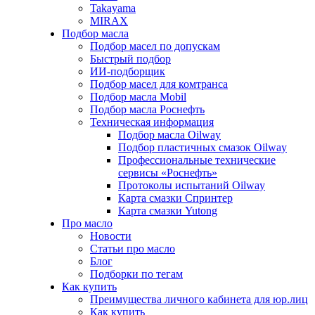
Takayama
MIRAX
Подбор масла
Подбор масел по допускам
Быстрый подбор
ИИ-подборщик
Подбор масел для комтранса
Подбор масла Mobil
Подбор масла Роснефть
Техническая информация
Подбор масла Oilway
Подбор пластичных смазок Oilway
Профессиональные технические
сервисы «Роснефть»
Протоколы испытаний Oilway
Карта смазки Спринтер
Карта смазки Yutong
Про масло
Новости
Статьи про масло
Блог
Подборки по тегам
Как купить
Преимущества личного кабинета для юр.лиц
Как купить