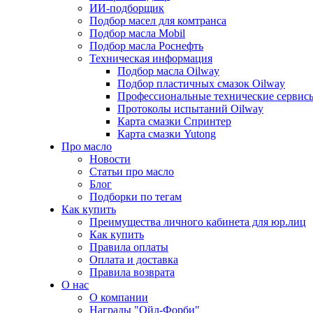
ИИ-подборщик
Подбор масел для комтранса
Подбор масла Mobil
Подбор масла Роснефть
Техническая информация
Подбор масла Oilway
Подбор пластичных смазок Oilway
Профессиональные технические сервис
Протоколы испытаний Oilway
Карта смазки Спринтер
Карта смазки Yutong
Про масло
Новости
Статьи про масло
Блог
Подборки по тегам
Как купить
Преимущества личного кабинета для юр.лиц
Как купить
Правила оплаты
Оплата и доставка
Правила возврата
О нас
О компании
Награды "Ойл-Форби"