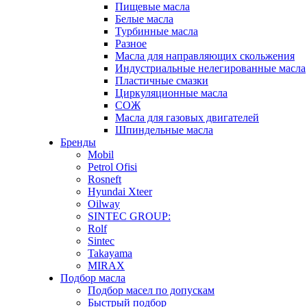
Пищевые масла
Белые масла
Турбинные масла
Разное
Масла для направляющих скольжения
Индустриальные нелегированные масла
Пластичные смазки
Циркуляционные масла
СОЖ
Масла для газовых двигателей
Шпиндельные масла
Бренды
Mobil
Petrol Ofisi
Rosneft
Hyundai Xteer
Oilway
SINTEC GROUP:
Rolf
Sintec
Takayama
MIRAX
Подбор масла
Подбор масел по допускам
Быстрый подбор