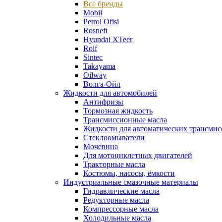
Все бренды
Mobil
Petrol Ofisi
Rosneft
Hyundai XTeer
Rolf
Sintec
Takayama
Oilway
Волга-Ойл
Жидкости для автомобилей
Антифризы
Тормозная жидкость
Трансмиссионные масла
Жидкости для автоматических трансмис
Стеклоомыватели
Мочевина
Для мотоциклетных двигателей
Тракторные масла
Костюмы, насосы, ёмкости
Индустриальные смазочные материалы
Гидравлические масла
Редукторные масла
Компрессорные масла
Холодильные масла