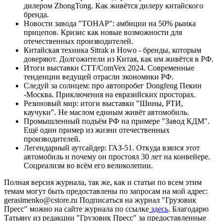
дилером ZhongTong. Как живётся дилеру китайского
бренда.
Новости завода "ТОНАР": амбиции на 50% рынка
прицепов. Кризис как новые возможности для
отечественных производителей.
Китайская техника Sitrak и Howo - бренды, которым
доверяют. Долгожители из Китая, как им живётся в РФ.
Итоги выставки CTT/ComVex 2024. Современные
тенденции ведущей отрасли экономики РФ.
Следуй за солнцем: про автопробег Dongfeng Пекин
-Москва. Приключения на евразийских просторах.
Резиновый мир: итоги выставки "Шины, РТИ,
каучуки". Не маслом единым живёт автомобиль.
Промышленный подъём РФ на примере "Завод КДМ".
Ещё один пример из жизни отечественных
производителей.
Легендарный аутсайдер: ГАЗ-51. Откуда взялся этот
автомобиль и почему он простоял 30 лет на конвейере.
Соцреализм во всём его великолепии.
Полная версия журнала, так же, как и статьи по всем этим
темам могут быть предоставлены по запросам на мой адрес:
gerasimenko@cstore.ru Подписаться на журнал "Грузовик
Пресс" можно на сайте журнала по ссылке
здесь
. Благодарю
Татьяну из редакции "Грузовик Пресс" за предоставленные