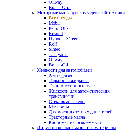
Oilway
Волга-Ойл
Моторные масла для коммерческой техники
Все бренды
Mobil
Petrol Ofisi
Rosneft
Hyundai XTeer
Rolf
Sintec
Takayama
Oilway
Волга-Ойл
Жидкости для автомобилей
Антифризы
Тормозная жидкость
Трансмиссионные масла
Жидкости для автоматических
трансмиссий
Стеклоомыватели
Мочевина
Для мотоциклетных двигателей
Тракторные масла
Костюмы, насосы, ёмкости
Индустриальные смазочные материалы