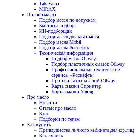
Takayama
MIRAX
Подбор масла
Подбор масел по допускам
Быстрый подбор
ИИ-подборщик
Подбор масел для комтранса
Подбор масла Mobil
Подбор масла Роснефть
Техническая информация
Подбор масла Oilway
Подбор пластичных смазок Oilway
Профессиональные технические
сервисы «Роснефть»
Протоколы испытаний Oilway
Карта смазки Спринтер
Карта смазки Yutong
Про масло
Новости
Статьи про масло
Блог
Подборки по тегам
Как купить
Преимущества личного кабинета для юр.лиц
Как купить