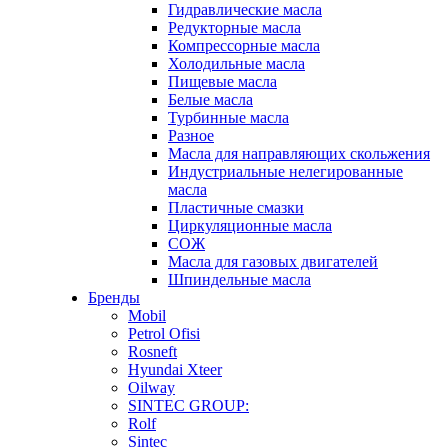
Гидравлические масла
Редукторные масла
Компрессорные масла
Холодильные масла
Пищевые масла
Белые масла
Турбинные масла
Разное
Масла для направляющих скольжения
Индустриальные нелегированные
масла
Пластичные смазки
Циркуляционные масла
СОЖ
Масла для газовых двигателей
Шпиндельные масла
Бренды
Mobil
Petrol Ofisi
Rosneft
Hyundai Xteer
Oilway
SINTEC GROUP:
Rolf
Sintec