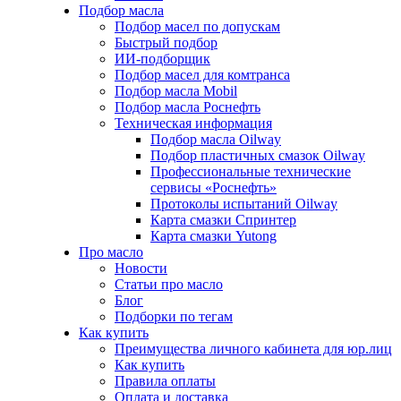
Подбор масла
Подбор масел по допускам
Быстрый подбор
ИИ-подборщик
Подбор масел для комтранса
Подбор масла Mobil
Подбор масла Роснефть
Техническая информация
Подбор масла Oilway
Подбор пластичных смазок Oilway
Профессиональные технические
сервисы «Роснефть»
Протоколы испытаний Oilway
Карта смазки Спринтер
Карта смазки Yutong
Про масло
Новости
Статьи про масло
Блог
Подборки по тегам
Как купить
Преимущества личного кабинета для юр.лиц
Как купить
Правила оплаты
Оплата и доставка