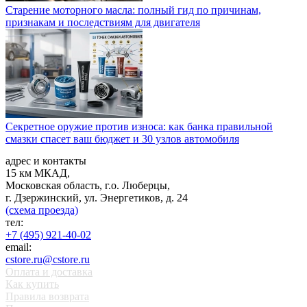
Старение моторного масла: полный гид по причинам,
признакам и последствиям для двигателя
Секретное оружие против износа: как банка правильной
смазки спасет ваш бюджет и 30 узлов автомобиля
адрес и контакты
15 км МКАД,
Московская область, г.о. Люберцы,
г. Дзержинский, ул. Энергетиков, д. 24
(схема проезда)
тел:
+7 (495) 921-40-02
email:
cstore.ru@cstore.ru
Оплата и доставка
Как купить
Правила возврата