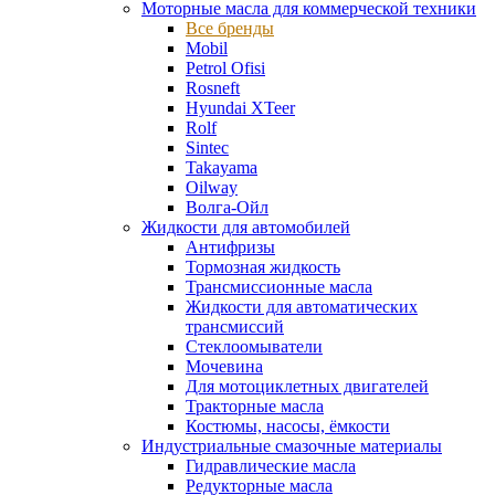
Моторные масла для коммерческой техники
Все бренды
Mobil
Petrol Ofisi
Rosneft
Hyundai XTeer
Rolf
Sintec
Takayama
Oilway
Волга-Ойл
Жидкости для автомобилей
Антифризы
Тормозная жидкость
Трансмиссионные масла
Жидкости для автоматических
трансмиссий
Стеклоомыватели
Мочевина
Для мотоциклетных двигателей
Тракторные масла
Костюмы, насосы, ёмкости
Индустриальные смазочные материалы
Гидравлические масла
Редукторные масла