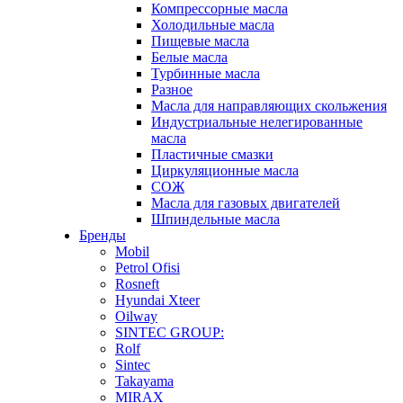
Компрессорные масла
Холодильные масла
Пищевые масла
Белые масла
Турбинные масла
Разное
Масла для направляющих скольжения
Индустриальные нелегированные
масла
Пластичные смазки
Циркуляционные масла
СОЖ
Масла для газовых двигателей
Шпиндельные масла
Бренды
Mobil
Petrol Ofisi
Rosneft
Hyundai Xteer
Oilway
SINTEC GROUP:
Rolf
Sintec
Takayama
MIRAX