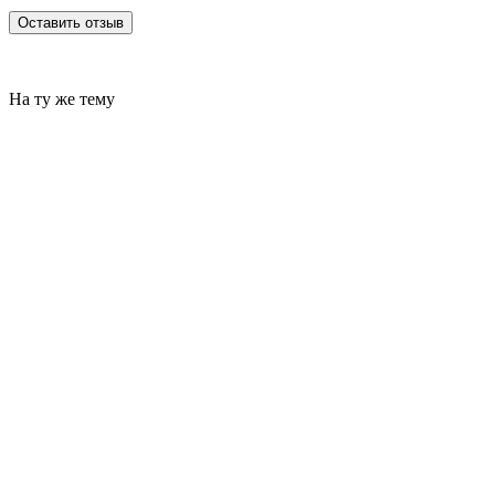
Оставить отзыв
На ту же тему
Завершилась выставка ECOM Expo'24. Электронные
технологии на службе вашего бизнеса!