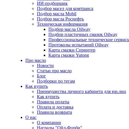
ИИ-подборщик
Подбор масел для комтранса
Подбор масла Mobil
Подбор масла Роснефть
Техническая информация
Подбор масла Oilway
Подбор пластичных смазок Oilway
Профессиональные технические сервис
Протоколы испытаний Oilway
Карта смазки Спринтер
Карта смазки Yutong
Про масло
Новости
Статьи про масло
Блог
Подборки по тегам
Как купить
Преимущества личного кабинета для юр.лиц
Как купить
Правила оплаты
Оплата и доставка
Правила возврата
О нас
О компании
Награды "Ойл-Форби"