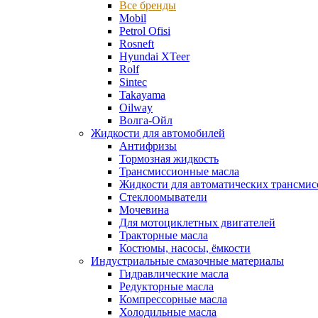
Все бренды
Mobil
Petrol Ofisi
Rosneft
Hyundai XTeer
Rolf
Sintec
Takayama
Oilway
Волга-Ойл
Жидкости для автомобилей
Антифризы
Тормозная жидкость
Трансмиссионные масла
Жидкости для автоматических трансмис
Стеклоомыватели
Мочевина
Для мотоциклетных двигателей
Тракторные масла
Костюмы, насосы, ёмкости
Индустриальные смазочные материалы
Гидравлические масла
Редукторные масла
Компрессорные масла
Холодильные масла