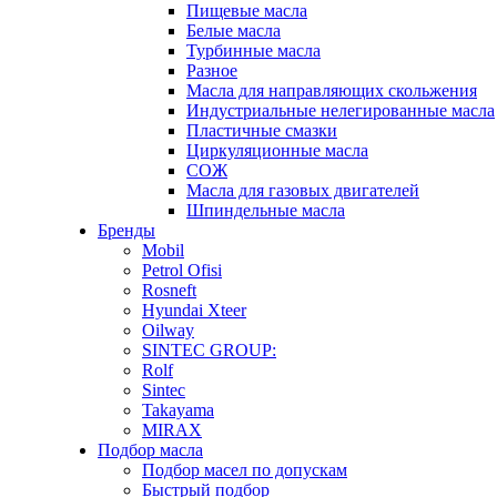
Пищевые масла
Белые масла
Турбинные масла
Разное
Масла для направляющих скольжения
Индустриальные нелегированные масла
Пластичные смазки
Циркуляционные масла
СОЖ
Масла для газовых двигателей
Шпиндельные масла
Бренды
Mobil
Petrol Ofisi
Rosneft
Hyundai Xteer
Oilway
SINTEC GROUP:
Rolf
Sintec
Takayama
MIRAX
Подбор масла
Подбор масел по допускам
Быстрый подбор