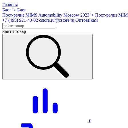
Главная
Блог">
Блог
Пост-релиз MIMS Automobility Moscow 2023">
Пост-релиз MIMS
+7 (495) 921-40-02
cstore.ru@cstore.ru
Оптовикам
найти товар
0