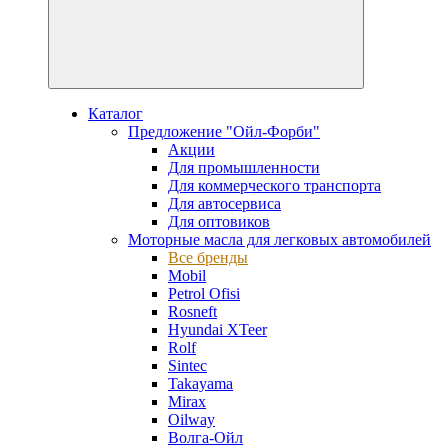
Каталог
Предложение "Ойл-Форби"
Акции
Для промышленности
Для коммерческого транспорта
Для автосервиса
Для оптовиков
Моторные масла для легковых автомобилей
Все бренды
Mobil
Petrol Ofisi
Rosneft
Hyundai XTeer
Rolf
Sintec
Takayama
Mirax
Oilway
Волга-Ойл