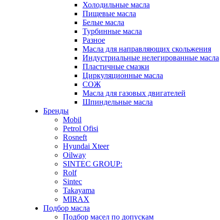
Холодильные масла
Пищевые масла
Белые масла
Турбинные масла
Разное
Масла для направляющих скольжения
Индустриальные нелегированные масла
Пластичные смазки
Циркуляционные масла
СОЖ
Масла для газовых двигателей
Шпиндельные масла
Бренды
Mobil
Petrol Ofisi
Rosneft
Hyundai Xteer
Oilway
SINTEC GROUP:
Rolf
Sintec
Takayama
MIRAX
Подбор масла
Подбор масел по допускам