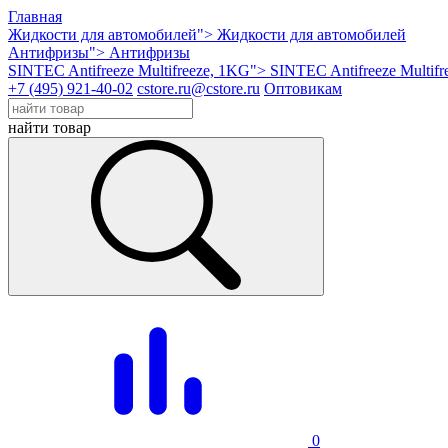
Главная
Жидкости для автомобилей">
Жидкости для автомобилей
Антифризы">
Антифризы
SINTEC Antifreeze Multifreeze, 1KG">
SINTEC Antifreeze Multifr
+7 (495) 921-40-02
cstore.ru@cstore.ru
Оптовикам
найти товар
0