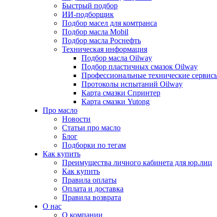
Быстрый подбор
ИИ-подборщик
Подбор масел для комтранса
Подбор масла Mobil
Подбор масла Роснефть
Техническая информация
Подбор масла Oilway
Подбор пластичных смазок Oilway
Профессиональные технические сервис
Протоколы испытаний Oilway
Карта смазки Спринтер
Карта смазки Yutong
Про масло
Новости
Статьи про масло
Блог
Подборки по тегам
Как купить
Преимущества личного кабинета для юр.лиц
Как купить
Правила оплаты
Оплата и доставка
Правила возврата
О нас
О компании