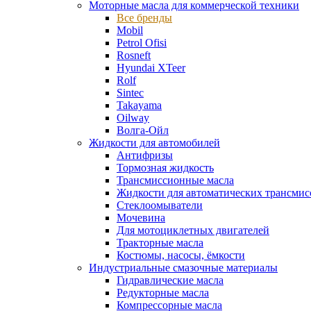
Моторные масла для коммерческой техники
Все бренды
Mobil
Petrol Ofisi
Rosneft
Hyundai XTeer
Rolf
Sintec
Takayama
Oilway
Волга-Ойл
Жидкости для автомобилей
Антифризы
Тормозная жидкость
Трансмиссионные масла
Жидкости для автоматических трансмис
Стеклоомыватели
Мочевина
Для мотоциклетных двигателей
Тракторные масла
Костюмы, насосы, ёмкости
Индустриальные смазочные материалы
Гидравлические масла
Редукторные масла
Компрессорные масла