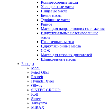
Компрессорные масла
Холодильные масла
Пищевые масла
Белые масла
Турбинные масла
Разное
Масла для направляющих скольжения
Индустриальные нелегированные
масла
Пластичные смазки
Циркуляционные масла
СОЖ
Масла для газовых двигателей
Шпиндельные масла
Бренды
Mobil
Petrol Ofisi
Rosneft
Hyundai Xteer
Oilway
SINTEC GROUP:
Rolf
Sintec
Takayama
MIRAX