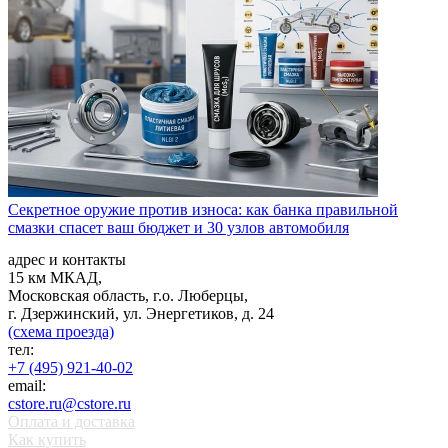
Секретное оружие против износа: как банка правильной
смазки спасет ваш бюджет и 30 узлов автомобиля
адрес и контакты
15 км МКАД,
Московская область, г.о. Люберцы,
г. Дзержинский, ул. Энергетиков, д. 24
(схема проезда)
тел:
+7 (495) 921-40-02
email:
cstore.ru@cstore.ru
Оплата и доставка
Как купить