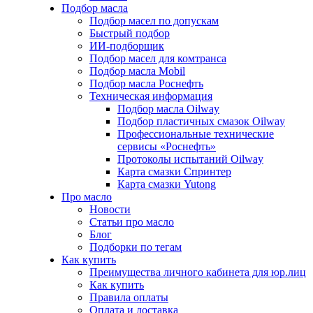
Подбор масла
Подбор масел по допускам
Быстрый подбор
ИИ-подборщик
Подбор масел для комтранса
Подбор масла Mobil
Подбор масла Роснефть
Техническая информация
Подбор масла Oilway
Подбор пластичных смазок Oilway
Профессиональные технические
сервисы «Роснефть»
Протоколы испытаний Oilway
Карта смазки Спринтер
Карта смазки Yutong
Про масло
Новости
Статьи про масло
Блог
Подборки по тегам
Как купить
Преимущества личного кабинета для юр.лиц
Как купить
Правила оплаты
Оплата и доставка