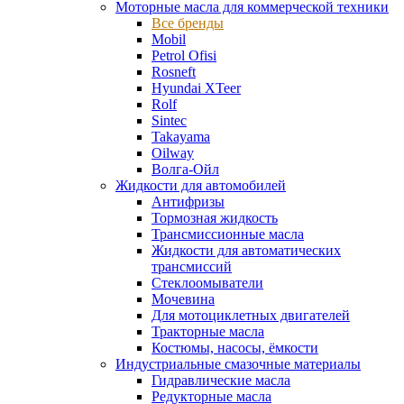
Моторные масла для коммерческой техники
Все бренды
Mobil
Petrol Ofisi
Rosneft
Hyundai XTeer
Rolf
Sintec
Takayama
Oilway
Волга-Ойл
Жидкости для автомобилей
Антифризы
Тормозная жидкость
Трансмиссионные масла
Жидкости для автоматических
трансмиссий
Стеклоомыватели
Мочевина
Для мотоциклетных двигателей
Тракторные масла
Костюмы, насосы, ёмкости
Индустриальные смазочные материалы
Гидравлические масла
Редукторные масла