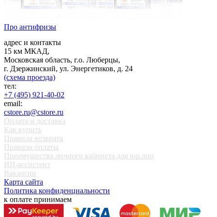
Про антифризы
адрес и контакты
15 км МКАД,
Московская область, г.о. Люберцы,
г. Дзержинский, ул. Энергетиков, д. 24
(схема проезда)
тел:
+7 (495) 921-40-02
email:
cstore.ru@cstore.ru
Оплата и доставка
Как купить
Правила возврата
Правила оплаты
Преимущества личного кабинета для юр.лиц
ИИ-ассистент
Вакансии
Карта сайта
Политика конфиденциальности
к оплате принимаем