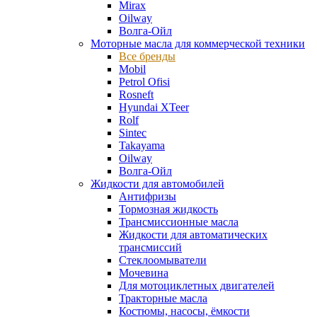
Mirax
Oilway
Волга-Ойл
Моторные масла для коммерческой техники
Все бренды
Mobil
Petrol Ofisi
Rosneft
Hyundai XTeer
Rolf
Sintec
Takayama
Oilway
Волга-Ойл
Жидкости для автомобилей
Антифризы
Тормозная жидкость
Трансмиссионные масла
Жидкости для автоматических
трансмиссий
Стеклоомыватели
Мочевина
Для мотоциклетных двигателей
Тракторные масла
Костюмы, насосы, ёмкости