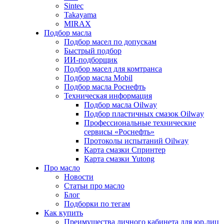
Sintec
Takayama
MIRAX
Подбор масла
Подбор масел по допускам
Быстрый подбор
ИИ-подборщик
Подбор масел для комтранса
Подбор масла Mobil
Подбор масла Роснефть
Техническая информация
Подбор масла Oilway
Подбор пластичных смазок Oilway
Профессиональные технические
сервисы «Роснефть»
Протоколы испытаний Oilway
Карта смазки Спринтер
Карта смазки Yutong
Про масло
Новости
Статьи про масло
Блог
Подборки по тегам
Как купить
Преимущества личного кабинета для юр.лиц