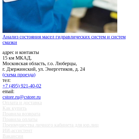
Анализ состояния масел гидравлических систем и систем
смазки
адрес и контакты
15 км МКАД,
Московская область, г.о. Люберцы,
г. Дзержинский, ул. Энергетиков, д. 24
(схема проезда)
тел:
+7 (495) 921-40-02
email:
cstore.ru@cstore.ru
Оплата и доставка
Как купить
Правила возврата
Правила оплаты
Преимущества личного кабинета для юр.лиц
ИИ-ассистент
Вакансии