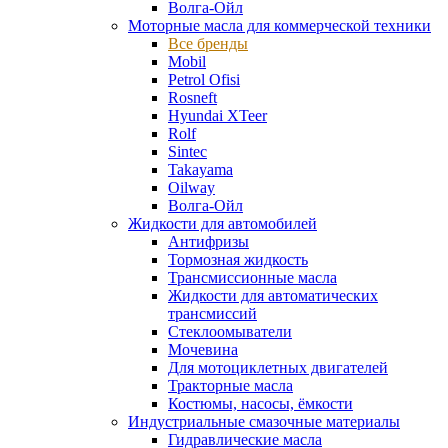
Волга-Ойл
Моторные масла для коммерческой техники
Все бренды
Mobil
Petrol Ofisi
Rosneft
Hyundai XTeer
Rolf
Sintec
Takayama
Oilway
Волга-Ойл
Жидкости для автомобилей
Антифризы
Тормозная жидкость
Трансмиссионные масла
Жидкости для автоматических
трансмиссий
Стеклоомыватели
Мочевина
Для мотоциклетных двигателей
Тракторные масла
Костюмы, насосы, ёмкости
Индустриальные смазочные материалы
Гидравлические масла