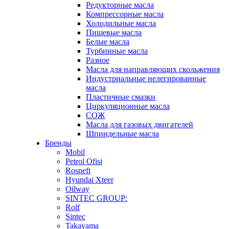
Редукторные масла
Компрессорные масла
Холодильные масла
Пищевые масла
Белые масла
Турбинные масла
Разное
Масла для направляющих скольжения
Индустриальные нелегированные
масла
Пластичные смазки
Циркуляционные масла
СОЖ
Масла для газовых двигателей
Шпиндельные масла
Бренды
Mobil
Petrol Ofisi
Rosneft
Hyundai Xteer
Oilway
SINTEC GROUP:
Rolf
Sintec
Takayama