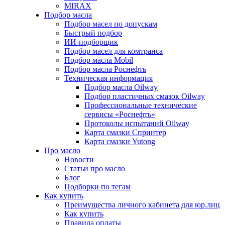
MIRAX
Подбор масла
Подбор масел по допускам
Быстрый подбор
ИИ-подборщик
Подбор масел для комтранса
Подбор масла Mobil
Подбор масла Роснефть
Техническая информация
Подбор масла Oilway
Подбор пластичных смазок Oilway
Профессиональные технические
сервисы «Роснефть»
Протоколы испытаний Oilway
Карта смазки Спринтер
Карта смазки Yutong
Про масло
Новости
Статьи про масло
Блог
Подборки по тегам
Как купить
Преимущества личного кабинета для юр.лиц
Как купить
Правила оплаты