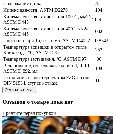
Содержание цинка
Да
Индекс вязкости, ASTM D2270
104
Кинематическая вязкость при 100°C, мм2/с,
8,9
ASTM D445
Кинематическая вязкость при 40°C, мм2/с,
68,6
ASTM D445
Плотность при 15,6°C, г/мл, ASTM D4052
0,8743
Температура вспышки в открытом тигле
252
Кливленда, °C, ASTM D 92
Температура застывания, °C, ASTM D97
-30
Вспенивание, последовательность I, II, III,,
10/0
ASTM D 892, мл
Испытания на шестеренчатом FZG-стенде,,
11
DIN 51534, ступень отказа
Оставить отзыв
Отзывов о товаре пока нет
Прочтите перед покупкой