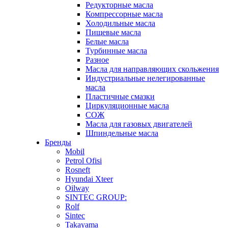
Редукторные масла
Компрессорные масла
Холодильные масла
Пищевые масла
Белые масла
Турбинные масла
Разное
Масла для направляющих скольжения
Индустриальные нелегированные
масла
Пластичные смазки
Циркуляционные масла
СОЖ
Масла для газовых двигателей
Шпиндельные масла
Бренды
Mobil
Petrol Ofisi
Rosneft
Hyundai Xteer
Oilway
SINTEC GROUP:
Rolf
Sintec
Takayama