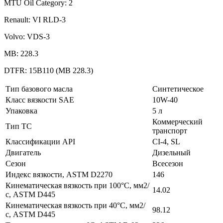
MTU Oil Category: 2
Renault: VI RLD-3
Volvo: VDS-3
MB: 228.3
DTFR: 15B110 (МВ 228.3)
Тип базового масла
Синтетическое
Класс вязкости SAE
10W-40
Упаковка
5 л
Коммерческий
Тип ТС
транспорт
Классификации API
CI-4, SL
Двигатель
Дизельный
Сезон
Всесезон
Индекс вязкости, ASTM D2270
146
Кинематическая вязкость при 100°C, мм2/
14.02
с, ASTM D445
Кинематическая вязкость при 40°C, мм2/
98.12
с, ASTM D445