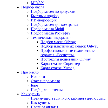
MIRAX
Подбор масла
Подбор масел по допускам
Быстрый подбор
ИИ-подборщик
Подбор масел для комтранса
Подбор масла Mobil
Подбор масла Роснефть
Техническая информация
Подбор масла Oilway
Подбор пластичных смазок Oilway
Профессиональные технические
сервисы «Роснефть»
Протоколы испытаний Oilway
Карта смазки Спринтер
Карта смазки Yutong
Про масло
Новости
Статьи про масло
Блог
Подборки по тегам
Как купить
Преимущества личного кабинета для юр.лиц
Как купить
Правила оплаты