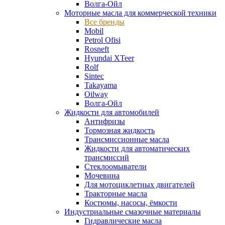
Волга-Ойл
Моторные масла для коммерческой техники
Все бренды
Mobil
Petrol Ofisi
Rosneft
Hyundai XTeer
Rolf
Sintec
Takayama
Oilway
Волга-Ойл
Жидкости для автомобилей
Антифризы
Тормозная жидкость
Трансмиссионные масла
Жидкости для автоматических
трансмиссий
Стеклоомыватели
Мочевина
Для мотоциклетных двигателей
Тракторные масла
Костюмы, насосы, ёмкости
Индустриальные смазочные материалы
Гидравлические масла