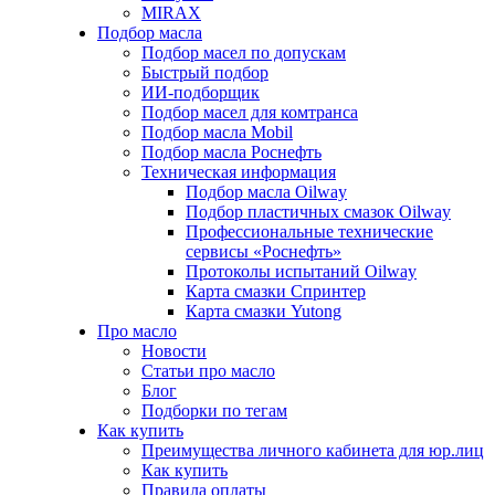
MIRAX
Подбор масла
Подбор масел по допускам
Быстрый подбор
ИИ-подборщик
Подбор масел для комтранса
Подбор масла Mobil
Подбор масла Роснефть
Техническая информация
Подбор масла Oilway
Подбор пластичных смазок Oilway
Профессиональные технические
сервисы «Роснефть»
Протоколы испытаний Oilway
Карта смазки Спринтер
Карта смазки Yutong
Про масло
Новости
Статьи про масло
Блог
Подборки по тегам
Как купить
Преимущества личного кабинета для юр.лиц
Как купить
Правила оплаты