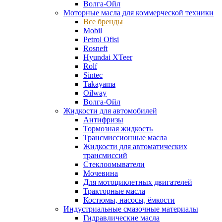
Волга-Ойл
Моторные масла для коммерческой техники
Все бренды
Mobil
Petrol Ofisi
Rosneft
Hyundai XTeer
Rolf
Sintec
Takayama
Oilway
Волга-Ойл
Жидкости для автомобилей
Антифризы
Тормозная жидкость
Трансмиссионные масла
Жидкости для автоматических
трансмиссий
Стеклоомыватели
Мочевина
Для мотоциклетных двигателей
Тракторные масла
Костюмы, насосы, ёмкости
Индустриальные смазочные материалы
Гидравлические масла