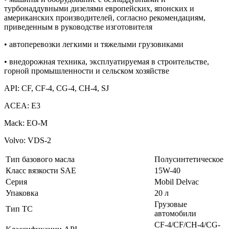
турбонаддувными дизелями европейских, японских и
американских производителей, согласно рекомендациям,
приведенным в руководстве изготовителя
• автоперевозки легкими и тяжелыми грузовиками
• внедорожная техника, эксплуатируемая в строительстве,
горной промышленности и сельском хозяйстве
API: CF, CF-4, CG-4, CH-4, SJ
ACEA: E3
Mack: EO-M
Volvo: VDS-2
Тип базового масла
Полусинтетическое
Класс вязкости SAE
15W-40
Серия
Mobil Delvac
Упаковка
20 л
Грузовые
Тип ТС
автомобили
CF-4/CF/CH-4/CG-