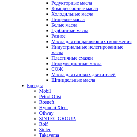
Редукторные масла
Компрессорные масла
Холодильные масла
Пищевые масла
Белые масла
Турбинные масла
Разное
Масла для направляющих скольжения
Индустриальные нелегированные
масла
Пластичные смазки
Циркуляционные масла
СОЖ
Масла для газовых двигателей
Шпиндельные масла
Бренды
Mobil
Petrol Ofisi
Rosneft
Hyundai Xteer
Oilway
SINTEC GROUP:
Rolf
Sintec
Takayama