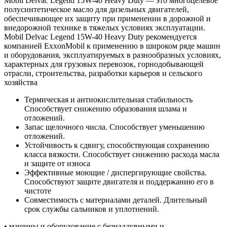
Mobil Delvac Legend 15W-40 Heavy Duty — это многоцелевое
полусинтетическое масло для дизельных двигателей,
обеспечивающее их защиту при применении в дорожной и
внедорожной технике в тяжелых условиях эксплуатации.
Mobil Delvac Legend 15W-40 Heavy Duty рекомендуется
компанией ExxonMobil к применению в широком ряде машин
и оборудования, эксплуатируемых в разнообразных условиях,
характерных для грузовых перевозок, горнодобывающей
отрасли, строительства, разработки карьеров и сельского
хозяйства
Термическая и антиокислительная стабильность
Способствует снижению образования шлама и
отложений.
Запас щелочного числа. Способствует уменьшению
отложений.
Устойчивость к сдвигу, способствующая сохранению
класса вязкости. Способствует снижению расхода масла
и защите от износа
Эффективные моющие / диспергирующие свойства.
Способствуют защите двигателя и поддержанию его в
чистоте
Совместимость с материалами деталей. Длительный
срок службы сальников и уплотнений.
• машины и оборудование с безнаддувными и