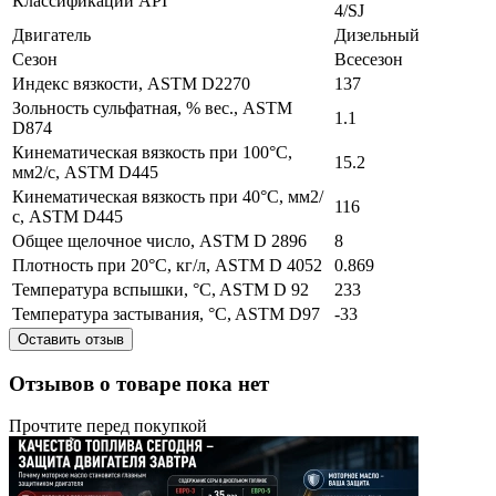
Классификации API
4/SJ
Двигатель
Дизельный
Сезон
Всесезон
Индекс вязкости, ASTM D2270
137
Зольность сульфатная, % вес., ASTM
1.1
D874
Кинематическая вязкость при 100°C,
15.2
мм2/с, ASTM D445
Кинематическая вязкость при 40°C, мм2/
116
с, ASTM D445
Общее щелочное число, ASTM D 2896
8
Плотность при 20°C, кг/л, ASTM D 4052
0.869
Температура вспышки, °C, ASTM D 92
233
Температура застывания, °C, ASTM D97
-33
Оставить отзыв
Отзывов о товаре пока нет
Прочтите перед покупкой