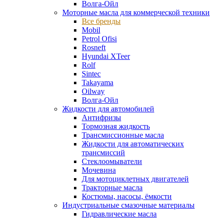
Волга-Ойл
Моторные масла для коммерческой техники
Все бренды
Mobil
Petrol Ofisi
Rosneft
Hyundai XTeer
Rolf
Sintec
Takayama
Oilway
Волга-Ойл
Жидкости для автомобилей
Антифризы
Тормозная жидкость
Трансмиссионные масла
Жидкости для автоматических
трансмиссий
Стеклоомыватели
Мочевина
Для мотоциклетных двигателей
Тракторные масла
Костюмы, насосы, ёмкости
Индустриальные смазочные материалы
Гидравлические масла