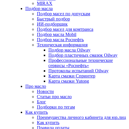
MIRAX
Подбор масла
Подбор масел по допускам
Быстрый подбор
ИИ-подборщик
Подбор масел для комтранса
Подбор масла Mobil
Подбор масла Роснефть
Техническая информация
Подбор масла Oilway
Подбор пластичных смазок Oilway
Профессиональные технические
сервисы «Роснефть»
Протоколы испытаний Oilway
Карта смазки Спринтер
Карта смазки Yutong
Про масло
Новости
Статьи про масло
Блог
Подборки по тегам
Как купить
Преимущества личного кабинета для юр.лиц
Как купить
Правила оплаты