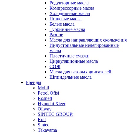
Редукторные масла
Компрессорные масла
Холодильные масла
Пищевые масла
Белые масла
Турбинные масла
Разное
Масла для направляющих скольжения
Индустриальные нелегированные
масла
Пластичные смазки
Циркуляционные масла
СОЖ
Масла для газовых двигателей
Шпиндельные масла
Бренды
Mobil
Petrol Ofisi
Rosneft
Hyundai Xteer
Oilway
SINTEC GROUP:
Rolf
Sintec
Takayama