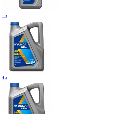
1 л
4 л