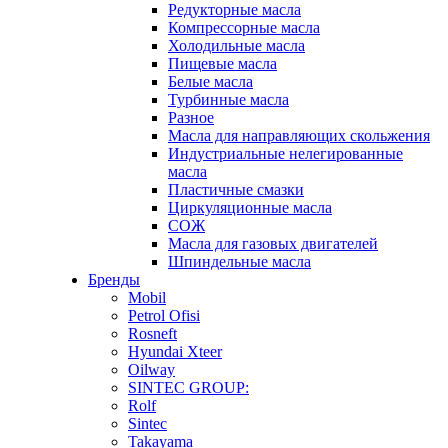
Редукторные масла
Компрессорные масла
Холодильные масла
Пищевые масла
Белые масла
Турбинные масла
Разное
Масла для направляющих скольжения
Индустриальные нелегированные
масла
Пластичные смазки
Циркуляционные масла
СОЖ
Масла для газовых двигателей
Шпиндельные масла
Бренды
Mobil
Petrol Ofisi
Rosneft
Hyundai Xteer
Oilway
SINTEC GROUP:
Rolf
Sintec
Takayama