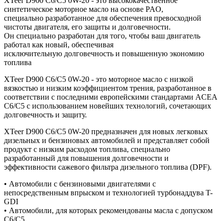
XTeer D900 C6/C5 0W-20 - это высококачественное
синтетическое моторное масло на основе PAO,
специально разработанное для обеспечения превосходной
чистоты двигателя, его защиты и долговечности.
Он специально разработан для того, чтобы ваш двигатель
работал как новый, обеспечивая
исключительную долговечность и повышенную экономию
топлива
XTeer D900 C6/C5 0W-20 - это моторное масло с низкой
вязкостью и низким коэффициентом трения, разработанное в
соответствии с последними европейскими стандартами ACEA
C6/C5 с использованием новейших технологий, сочетающих
долговечность и защиту.
XTeer D900 C6/C5 0W-20 предназначен для новых легковых
дизельных и бензиновых автомобилей и представляет собой
продукт с низким расходом топлива, специально
разработанный для повышения долговечности и
эффективности сажевого фильтра дизельного топлива (DPF).
• Автомобили с бензиновыми двигателями с
непосредственным впрыском и технологией турбонаддува T-
GDI
• Автомобили, для которых рекомендованы масла с допуском
C6/C5