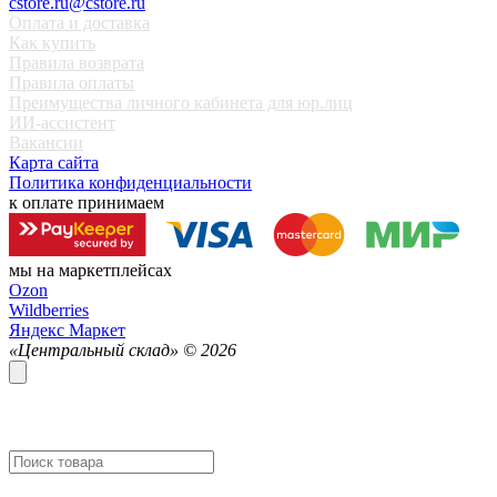
cstore.ru@cstore.ru
Оплата и доставка
Как купить
Правила возврата
Правила оплаты
Преимущества личного кабинета для юр.лиц
ИИ-ассистент
Вакансии
Карта сайта
Политика конфиденциальности
к оплате принимаем
мы на маркетплейсах
Ozon
Wildberries
Яндекс Маркет
«Центральный склад» ©
2026