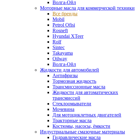
Волга-Ойл
Моторные масла для коммерческой техники
Все бренды
Mobil
Petrol Ofisi
Rosneft
Hyundai XTeer
Rolf
Sintec
Takayama
Oilway
Волга-Ойл
Жидкости для автомобилей
Антифризы
Тормозная жидкость
Трансмиссионные масла
Жидкости для автоматических
трансмиссий
Стеклоомыватели
Мочевина
Для мотоциклетных двигателей
Тракторные масла
Костюмы, насосы, ёмкости
Индустриальные смазочные материалы
Гидравлические масла