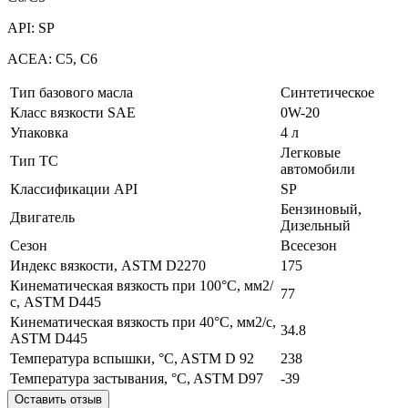
API: SP
ACEA: C5, C6
Тип базового масла
Синтетическое
Класс вязкости SAE
0W-20
Упаковка
4 л
Легковые
Тип ТС
автомобили
Классификации API
SP
Бензиновый,
Двигатель
Дизельный
Сезон
Всесезон
Индекс вязкости, ASTM D2270
175
Кинематическая вязкость при 100°C, мм2/
77
с, ASTM D445
Кинематическая вязкость при 40°C, мм2/с,
34.8
ASTM D445
Температура вспышки, °C, ASTM D 92
238
Температура застывания, °C, ASTM D97
-39
Оставить отзыв