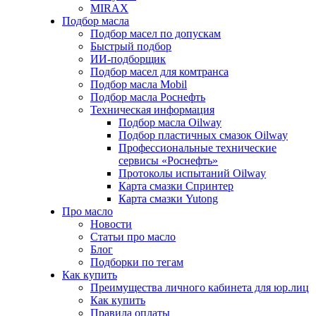
MIRAX
Подбор масла
Подбор масел по допускам
Быстрый подбор
ИИ-подборщик
Подбор масел для комтранса
Подбор масла Mobil
Подбор масла Роснефть
Техническая информация
Подбор масла Oilway
Подбор пластичных смазок Oilway
Профессиональные технические
сервисы «Роснефть»
Протоколы испытаний Oilway
Карта смазки Спринтер
Карта смазки Yutong
Про масло
Новости
Статьи про масло
Блог
Подборки по тегам
Как купить
Преимущества личного кабинета для юр.лиц
Как купить
Правила оплаты