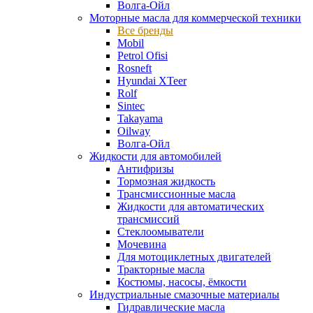
Волга-Ойл
Моторные масла для коммерческой техники
Все бренды
Mobil
Petrol Ofisi
Rosneft
Hyundai XTeer
Rolf
Sintec
Takayama
Oilway
Волга-Ойл
Жидкости для автомобилей
Антифризы
Тормозная жидкость
Трансмиссионные масла
Жидкости для автоматических
трансмиссий
Стеклоомыватели
Мочевина
Для мотоциклетных двигателей
Тракторные масла
Костюмы, насосы, ёмкости
Индустриальные смазочные материалы
Гидравлические масла