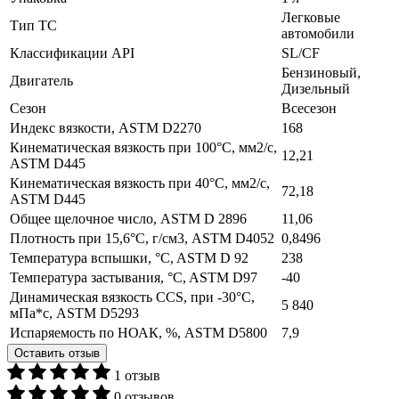
Легковые
Тип ТС
автомобили
Классификации API
SL/CF
Бензиновый,
Двигатель
Дизельный
Сезон
Всесезон
Индекс вязкости, ASTM D2270
168
Кинематическая вязкость при 100°C, мм2/с,
12,21
ASTM D445
Кинематическая вязкость при 40°C, мм2/с,
72,18
ASTM D445
Общее щелочное число, ASTM D 2896
11,06
Плотность при 15,6°С, г/см3, ASTM D4052
0,8496
Температура вспышки, °C, ASTM D 92
238
Температура застывания, °C, ASTM D97
-40
Динамическая вязкость ССS, при -30°С,
5 840
мПа*с, ASTM D5293
Испаряемость по НОАК, %, ASTM D5800
7,9
Оставить отзыв
1 отзыв
0 отзывов