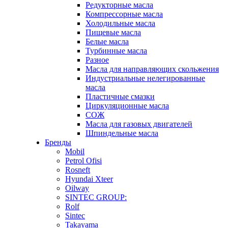
Редукторные масла
Компрессорные масла
Холодильные масла
Пищевые масла
Белые масла
Турбинные масла
Разное
Масла для направляющих скольжения
Индустриальные нелегированные
масла
Пластичные смазки
Циркуляционные масла
СОЖ
Масла для газовых двигателей
Шпиндельные масла
Бренды
Mobil
Petrol Ofisi
Rosneft
Hyundai Xteer
Oilway
SINTEC GROUP:
Rolf
Sintec
Takayama