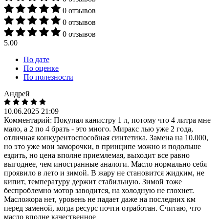
0 отзывов
0 отзывов
0 отзывов
5.00
По дате
По оценке
По полезности
Андрей
10.06.2025 21:09
Комментарий:
Покупал канистру 1 л, потому что 4 литра мне
мало, а 2 по 4 брать - это много. Миракс лью уже 2 года,
отличная конкурентоспособная синтетика. Замена на 10.000,
но это уже мои заморочки, в принципе можно и подольше
ездить, но цена вполне приемлемая, выходит все равно
выгоднее, чем иностранные аналоги. Масло нормально себя
проявило в лето и зимой. В жару не становится жидким, не
кипит, температуру держит стабильную. Зимой тоже
беспроблемно мотор заводится, на холодную не глохнет.
Масложора нет, уровень не падает даже на последних км
перед заменой, когда ресурс почти отработан. Считаю, что
масло вполне качественное