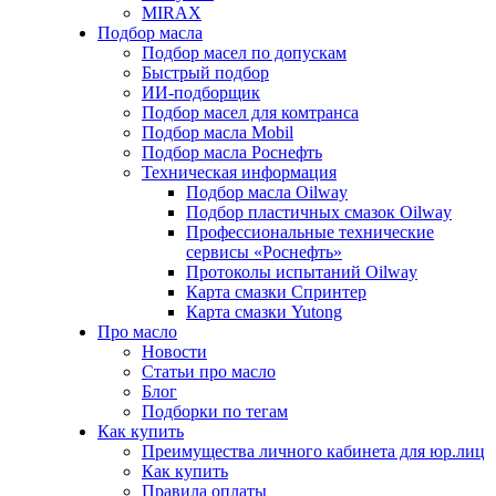
MIRAX
Подбор масла
Подбор масел по допускам
Быстрый подбор
ИИ-подборщик
Подбор масел для комтранса
Подбор масла Mobil
Подбор масла Роснефть
Техническая информация
Подбор масла Oilway
Подбор пластичных смазок Oilway
Профессиональные технические
сервисы «Роснефть»
Протоколы испытаний Oilway
Карта смазки Спринтер
Карта смазки Yutong
Про масло
Новости
Статьи про масло
Блог
Подборки по тегам
Как купить
Преимущества личного кабинета для юр.лиц
Как купить
Правила оплаты