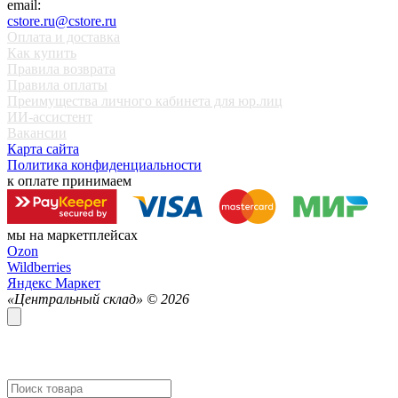
email:
cstore.ru@cstore.ru
Оплата и доставка
Как купить
Правила возврата
Правила оплаты
Преимущества личного кабинета для юр.лиц
ИИ-ассистент
Вакансии
Карта сайта
Политика конфиденциальности
к оплате принимаем
мы на маркетплейсах
Ozon
Wildberries
Яндекс Маркет
«Центральный склад» ©
2026