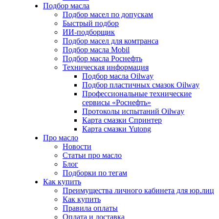
Подбор масла
Подбор масел по допускам
Быстрый подбор
ИИ-подборщик
Подбор масел для комтранса
Подбор масла Mobil
Подбор масла Роснефть
Техническая информация
Подбор масла Oilway
Подбор пластичных смазок Oilway
Профессиональные технические
сервисы «Роснефть»
Протоколы испытаний Oilway
Карта смазки Спринтер
Карта смазки Yutong
Про масло
Новости
Статьи про масло
Блог
Подборки по тегам
Как купить
Преимущества личного кабинета для юр.лиц
Как купить
Правила оплаты
Оплата и доставка