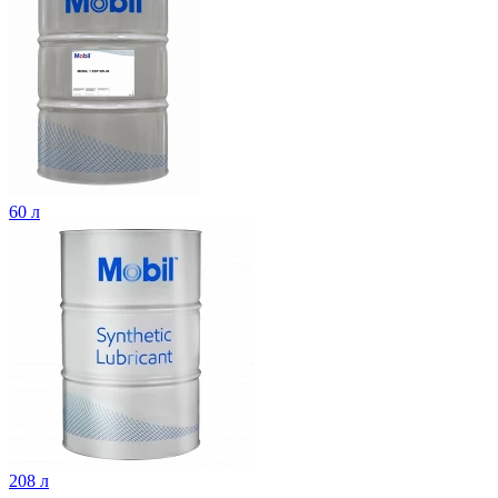
60 л
208 л