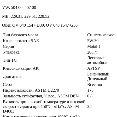
VW: 504 00, 507 00
MB: 229.31, 229.51, 229.52
Opel: OV 040 1547-D30, OV 040 1547-G30
Тип базового масла
Синтетическое
Класс вязкости SAE
5W-30
Серия
Mobil 1
Упаковка
208 л
Легковые
Тип ТС
автомобили
Классификации API
API SP
Бензиновый,
Двигатель
Дизельный
Сезон
Всесезон
Индекс вязкости, ASTM D2270
175
Зольность сульфатная, % вес., ASTM D874
0,8
Вязкость при высокой температуре и высокой
скорости сдвига при 150°C, мПа*с, ASTM
3,5
D4683
Кинематическая вязкость при 100°C, мм2/с,