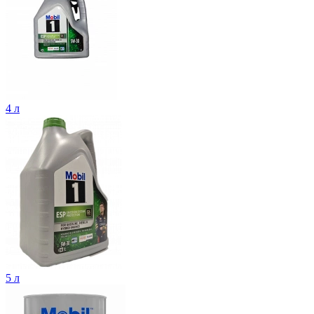
4 л
5 л