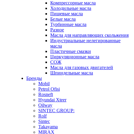
Компрессорные масла
Холодильные масла
Пищевые масла
Белые масла
Турбинные масла
Разное
Масла для направляющих скольжения
Индустриальные нелегированные
масла
Пластичные смазки
Циркуляционные масла
СОЖ
Масла для газовых двигателей
Шпиндельные масла
Бренды
Mobil
Petrol Ofisi
Rosneft
Hyundai Xteer
Oilway
SINTEC GROUP:
Rolf
Sintec
Takayama
MIRAX