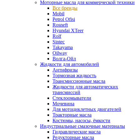
Моторные масла для коммерческой техники
Все бренды
Mobil
Petrol Ofisi
Rosneft
Hyundai XTeer
Rolf
Sintec
Takayama
Oilway
Волга-Ойл
Жидкости для автомобилей
Антифризы
Тормозная жидкость
Трансмиссионные масла
Жидкости для автоматических
трансмиссий
Стеклоомыватели
Мочевина
Для мотоциклетных двигателей
Тракторные масла
Костюмы, насосы, ёмкости
Индустриальные смазочные материалы
Гидравлические масла
Редукторные масла