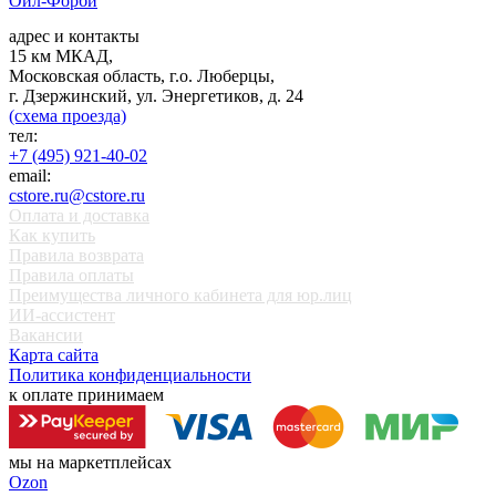
Ойл-Форби
адрес и контакты
15 км МКАД,
Московская область, г.о. Люберцы,
г. Дзержинский, ул. Энергетиков, д. 24
(схема проезда)
тел:
+7 (495) 921-40-02
email:
cstore.ru@cstore.ru
Оплата и доставка
Как купить
Правила возврата
Правила оплаты
Преимущества личного кабинета для юр.лиц
ИИ-ассистент
Вакансии
Карта сайта
Политика конфиденциальности
к оплате принимаем
мы на маркетплейсах
Ozon