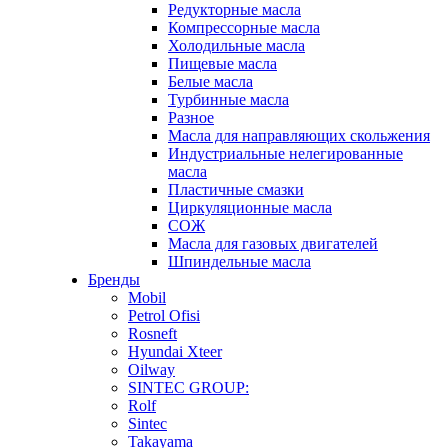
Редукторные масла
Компрессорные масла
Холодильные масла
Пищевые масла
Белые масла
Турбинные масла
Разное
Масла для направляющих скольжения
Индустриальные нелегированные
масла
Пластичные смазки
Циркуляционные масла
СОЖ
Масла для газовых двигателей
Шпиндельные масла
Бренды
Mobil
Petrol Ofisi
Rosneft
Hyundai Xteer
Oilway
SINTEC GROUP:
Rolf
Sintec
Takayama