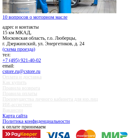
10 вопросов о моторном масле
адрес и контакты
15 км МКАД,
Московская область, г.о. Люберцы,
г. Дзержинский, ул. Энергетиков, д. 24
(схема проезда)
тел:
+7 (495) 921-40-02
email:
cstore.ru@cstore.ru
Оплата и доставка
Как купить
Правила возврата
Правила оплаты
Преимущества личного кабинета для юр.лиц
ИИ-ассистент
Вакансии
Карта сайта
Политика конфиденциальности
к оплате принимаем