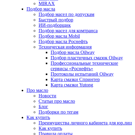
MIRAX
Подбор масла
Подбор масел по допускам
Быстрый подбор
ИИ-подборщик
Подбор масел для комтранса
Подбор масла Mobil
Подбор масла Роснефть
Техническая информация
Подбор масла Oilway
Подбор пластичных смазок Oilway
Профессиональные технические
сервисы «Роснефть»
Протоколы испытаний Oilway
Карта смазки Спринтер
Карта смазки Yutong
Про масло
Новости
Статьи про масло
Блог
Подборки по тегам
Как купить
Преимущества личного кабинета для юр.лиц
Как купить
Правила оплаты