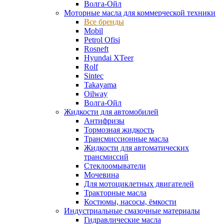
Волга-Ойл
Моторные масла для коммерческой техники
Все бренды
Mobil
Petrol Ofisi
Rosneft
Hyundai XTeer
Rolf
Sintec
Takayama
Oilway
Волга-Ойл
Жидкости для автомобилей
Антифризы
Тормозная жидкость
Трансмиссионные масла
Жидкости для автоматических
трансмиссий
Стеклоомыватели
Мочевина
Для мотоциклетных двигателей
Тракторные масла
Костюмы, насосы, ёмкости
Индустриальные смазочные материалы
Гидравлические масла