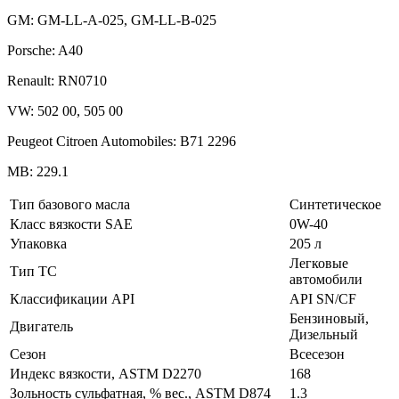
GM: GM-LL-A-025, GM-LL-B-025
Porsche: A40
Renault: RN0710
VW: 502 00, 505 00
Peugeot Citroen Automobiles: B71 2296
MB: 229.1
Тип базового масла
Синтетическое
Класс вязкости SAE
0W-40
Упаковка
205 л
Легковые
Тип ТС
автомобили
Классификации API
API SN/CF
Бензиновый,
Двигатель
Дизельный
Сезон
Всесезон
Индекс вязкости, ASTM D2270
168
Зольность сульфатная, % вес., ASTM D874
1.3