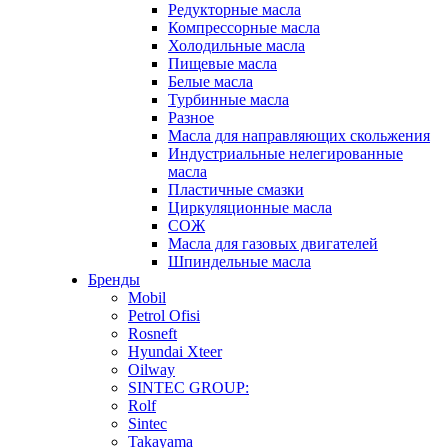
Редукторные масла
Компрессорные масла
Холодильные масла
Пищевые масла
Белые масла
Турбинные масла
Разное
Масла для направляющих скольжения
Индустриальные нелегированные
масла
Пластичные смазки
Циркуляционные масла
СОЖ
Масла для газовых двигателей
Шпиндельные масла
Бренды
Mobil
Petrol Ofisi
Rosneft
Hyundai Xteer
Oilway
SINTEC GROUP:
Rolf
Sintec
Takayama