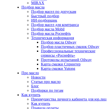
MIRAX
Подбор масла
Подбор масел по допускам
Быстрый подбор
ИИ-подборщик
Подбор масел для комтранса
Подбор масла Mobil
Подбор масла Роснефть
Техническая информация
Подбор масла Oilway
Подбор пластичных смазок Oilway
Профессиональные технические
сервисы «Роснефть»
Протоколы испытаний Oilway
Карта смазки Спринтер
Карта смазки Yutong
Про масло
Новости
Статьи про масло
Блог
Подборки по тегам
Как купить
Преимущества личного кабинета для юр.лиц
Как купить
Правила оплаты