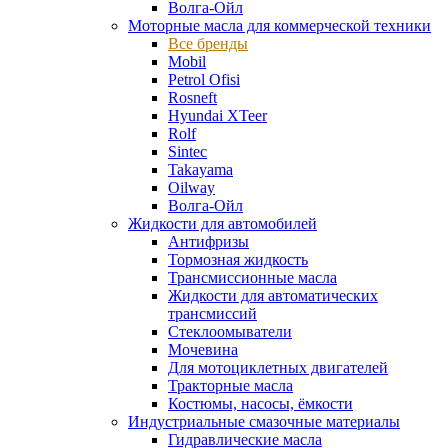
Волга-Ойл
Моторные масла для коммерческой техники
Все бренды
Mobil
Petrol Ofisi
Rosneft
Hyundai XTeer
Rolf
Sintec
Takayama
Oilway
Волга-Ойл
Жидкости для автомобилей
Антифризы
Тормозная жидкость
Трансмиссионные масла
Жидкости для автоматических
трансмиссий
Стеклоомыватели
Мочевина
Для мотоциклетных двигателей
Тракторные масла
Костюмы, насосы, ёмкости
Индустриальные смазочные материалы
Гидравлические масла