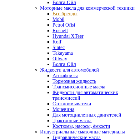
Волга-Ойл
Моторные масла для коммерческой техники
Все бренды
Mobil
Petrol Ofisi
Rosneft
Hyundai XTeer
Rolf
Sintec
Takayama
Oilway
Волга-Ойл
Жидкости для автомобилей
Антифризы
Тормозная жидкость
Трансмиссионные масла
Жидкости для автоматических
трансмиссий
Стеклоомыватели
Мочевина
Для мотоциклетных двигателей
Тракторные масла
Костюмы, насосы, ёмкости
Индустриальные смазочные материалы
Гидравлические масла