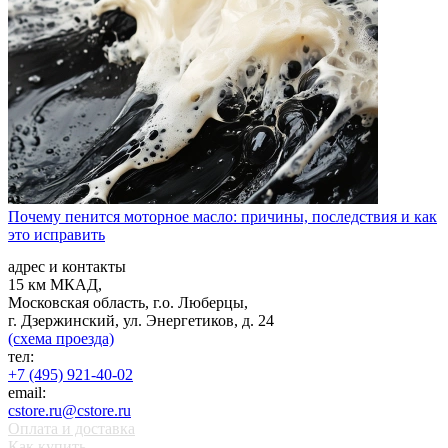
Почему пенится моторное масло: причины, последствия и как
это исправить
адрес и контакты
15 км МКАД,
Московская область, г.о. Люберцы,
г. Дзержинский, ул. Энергетиков, д. 24
(схема проезда)
тел:
+7 (495) 921-40-02
email:
cstore.ru@cstore.ru
Оплата и доставка
Как купить