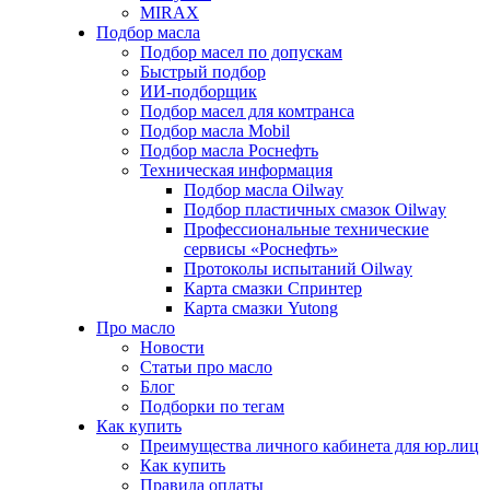
MIRAX
Подбор масла
Подбор масел по допускам
Быстрый подбор
ИИ-подборщик
Подбор масел для комтранса
Подбор масла Mobil
Подбор масла Роснефть
Техническая информация
Подбор масла Oilway
Подбор пластичных смазок Oilway
Профессиональные технические
сервисы «Роснефть»
Протоколы испытаний Oilway
Карта смазки Спринтер
Карта смазки Yutong
Про масло
Новости
Статьи про масло
Блог
Подборки по тегам
Как купить
Преимущества личного кабинета для юр.лиц
Как купить
Правила оплаты