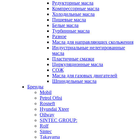
Редукторные масла
Компрессорные масла
Холодильные масла
Пищевые масла
Белые масла
Турбинные масла
Разное
Масла для направляющих скольжения
Индустриальные нелегированные
масла
Пластичные смазки
Циркуляционные масла
СОЖ
Масла для газовых двигателей
Шпиндельные масла
Бренды
Mobil
Petrol Ofisi
Rosneft
Hyundai Xteer
Oilway
SINTEC GROUP:
Rolf
Sintec
Takayama