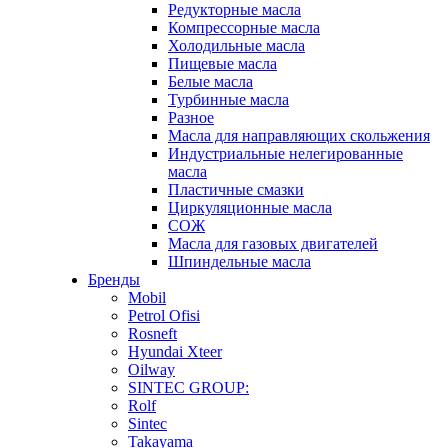
Редукторные масла
Компрессорные масла
Холодильные масла
Пищевые масла
Белые масла
Турбинные масла
Разное
Масла для направляющих скольжения
Индустриальные нелегированные
масла
Пластичные смазки
Циркуляционные масла
СОЖ
Масла для газовых двигателей
Шпиндельные масла
Бренды
Mobil
Petrol Ofisi
Rosneft
Hyundai Xteer
Oilway
SINTEC GROUP:
Rolf
Sintec
Takayama