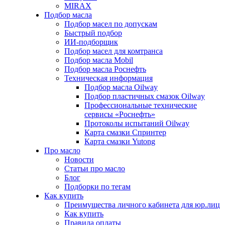
MIRAX
Подбор масла
Подбор масел по допускам
Быстрый подбор
ИИ-подборщик
Подбор масел для комтранса
Подбор масла Mobil
Подбор масла Роснефть
Техническая информация
Подбор масла Oilway
Подбор пластичных смазок Oilway
Профессиональные технические
сервисы «Роснефть»
Протоколы испытаний Oilway
Карта смазки Спринтер
Карта смазки Yutong
Про масло
Новости
Статьи про масло
Блог
Подборки по тегам
Как купить
Преимущества личного кабинета для юр.лиц
Как купить
Правила оплаты