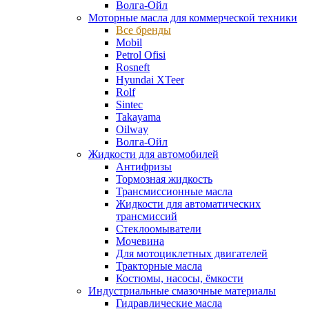
Волга-Ойл
Моторные масла для коммерческой техники
Все бренды
Mobil
Petrol Ofisi
Rosneft
Hyundai XTeer
Rolf
Sintec
Takayama
Oilway
Волга-Ойл
Жидкости для автомобилей
Антифризы
Тормозная жидкость
Трансмиссионные масла
Жидкости для автоматических
трансмиссий
Стеклоомыватели
Мочевина
Для мотоциклетных двигателей
Тракторные масла
Костюмы, насосы, ёмкости
Индустриальные смазочные материалы
Гидравлические масла