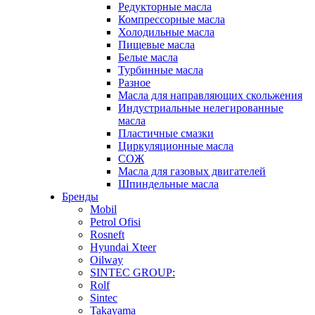
Редукторные масла
Компрессорные масла
Холодильные масла
Пищевые масла
Белые масла
Турбинные масла
Разное
Масла для направляющих скольжения
Индустриальные нелегированные
масла
Пластичные смазки
Циркуляционные масла
СОЖ
Масла для газовых двигателей
Шпиндельные масла
Бренды
Mobil
Petrol Ofisi
Rosneft
Hyundai Xteer
Oilway
SINTEC GROUP:
Rolf
Sintec
Takayama