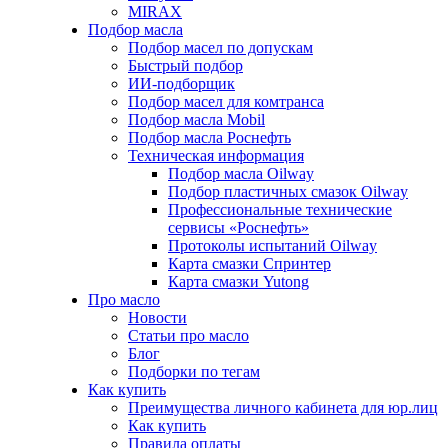
MIRAX
Подбор масла
Подбор масел по допускам
Быстрый подбор
ИИ-подборщик
Подбор масел для комтранса
Подбор масла Mobil
Подбор масла Роснефть
Техническая информация
Подбор масла Oilway
Подбор пластичных смазок Oilway
Профессиональные технические
сервисы «Роснефть»
Протоколы испытаний Oilway
Карта смазки Спринтер
Карта смазки Yutong
Про масло
Новости
Статьи про масло
Блог
Подборки по тегам
Как купить
Преимущества личного кабинета для юр.лиц
Как купить
Правила оплаты