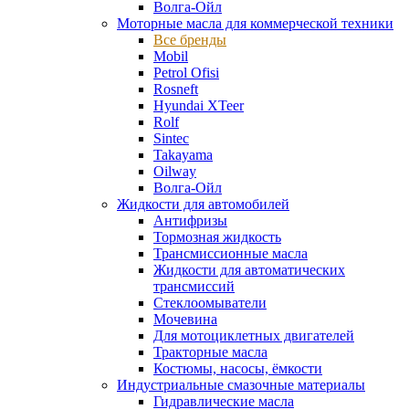
Волга-Ойл
Моторные масла для коммерческой техники
Все бренды
Mobil
Petrol Ofisi
Rosneft
Hyundai XTeer
Rolf
Sintec
Takayama
Oilway
Волга-Ойл
Жидкости для автомобилей
Антифризы
Тормозная жидкость
Трансмиссионные масла
Жидкости для автоматических
трансмиссий
Стеклоомыватели
Мочевина
Для мотоциклетных двигателей
Тракторные масла
Костюмы, насосы, ёмкости
Индустриальные смазочные материалы
Гидравлические масла