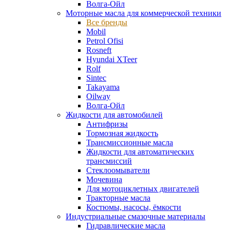
Волга-Ойл
Моторные масла для коммерческой техники
Все бренды
Mobil
Petrol Ofisi
Rosneft
Hyundai XTeer
Rolf
Sintec
Takayama
Oilway
Волга-Ойл
Жидкости для автомобилей
Антифризы
Тормозная жидкость
Трансмиссионные масла
Жидкости для автоматических
трансмиссий
Стеклоомыватели
Мочевина
Для мотоциклетных двигателей
Тракторные масла
Костюмы, насосы, ёмкости
Индустриальные смазочные материалы
Гидравлические масла