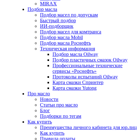
MIRAX
Подбор масла
Подбор масел по допускам
Быстрый подбор
ИИ-подборщик
Подбор масел для комтранса
Подбор масла Mobil
Подбор масла Роснефть
Техническая информация
Подбор масла Oilway
Подбор пластичных смазок Oilway
Профессиональные технические
сервисы «Роснефть»
Протоколы испытаний Oilway
Карта смазки Спринтер
Карта смазки Yutong
Про масло
Новости
Статьи про масло
Блог
Подборки по тегам
Как купить
Преимущества личного кабинета для юр.лиц
Как купить
Правила оплаты