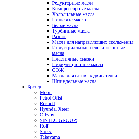
Редукторные масла
Компрессорные масла
Холодильные масла
Пищевые масла
Белые масла
Турбинные масла
Разное
Масла для направляющих скольжения
Индустриальные нелегированные
масла
Пластичные смазки
Циркуляционные масла
СОЖ
Масла для газовых двигателей
Шпиндельные масла
Бренды
Mobil
Petrol Ofisi
Rosneft
Hyundai Xteer
Oilway
SINTEC GROUP:
Rolf
Sintec
Takayama