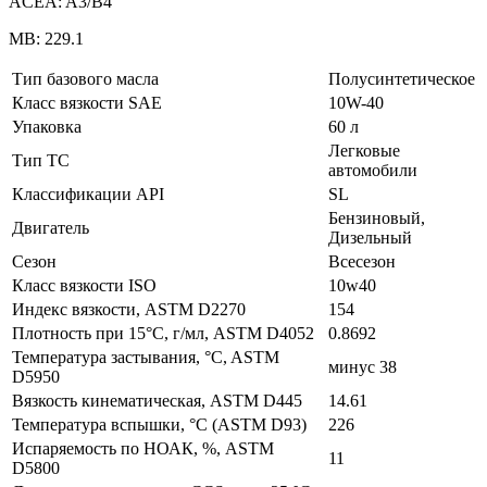
ACEA: A3/B4
MB: 229.1
Тип базового масла
Полусинтетическое
Класс вязкости SAE
10W-40
Упаковка
60 л
Легковые
Тип ТС
автомобили
Классификации API
SL
Бензиновый,
Двигатель
Дизельный
Сезон
Всесезон
Класс вязкости ISO
10w40
Индекс вязкости, ASTM D2270
154
Плотность при 15°C, г/мл, ASTM D4052
0.8692
Температура застывания, °C, ASTM
минус 38
D5950
Вязкость кинематическая, ASTM D445
14.61
Температура вспышки, °C (ASTM D93)
226
Испаряемость по НОАК, %, ASTM
11
D5800