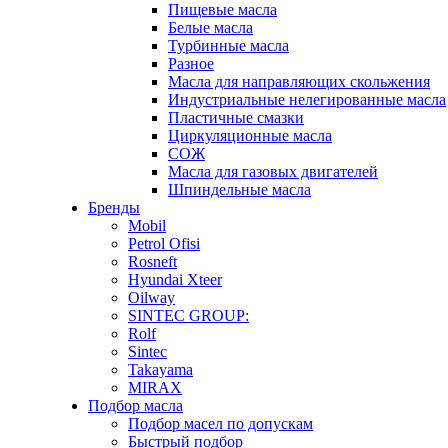
Пищевые масла
Белые масла
Турбинные масла
Разное
Масла для направляющих скольжения
Индустриальные нелегированные масла
Пластичные смазки
Циркуляционные масла
СОЖ
Масла для газовых двигателей
Шпиндельные масла
Бренды
Mobil
Petrol Ofisi
Rosneft
Hyundai Xteer
Oilway
SINTEC GROUP:
Rolf
Sintec
Takayama
MIRAX
Подбор масла
Подбор масел по допускам
Быстрый подбор