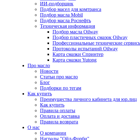
ИИ-подборщик
Подбор масел для комтранса
Подбор масла Mobil
Подбор масла Роснефть
Техническая информация
Подбор масла Oilway
Подбор пластичных смазок Oilway
Профессиональные технические сервис
Протоколы испытаний Oilway
Карта смазки Спринтер
Карта смазки Yutong
Про масло
Новости
Статьи про масло
Блог
Подборки по тегам
Как купить
Преимущества личного кабинета для юр.лиц
Как купить
Правила оплаты
Оплата и доставка
Правила возврата
О нас
О компании
Награды "Ойл-Форби"