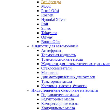
Все бренды
Mobil
Petrol Ofisi
Rosneft
Hyundai XTeer
Rolf
Sintec
Takayama
Oilway
Волга-Ойл
Жидкости для автомобилей
Антифризы
Тормозная жидкость
Трансмиссионные масла
Жидкости для автоматических трансмис
Стеклоомыватели
Мочевина
Для мотоциклетных двигателей
Тракторные масла
Костюмы, насосы, ёмкости
Индустриальные смазочные материалы
Гидравлические масла
Редукторные масла
Компрессорные масла
Холодильные масла