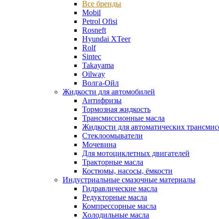
Все бренды
Mobil
Petrol Ofisi
Rosneft
Hyundai XTeer
Rolf
Sintec
Takayama
Oilway
Волга-Ойл
Жидкости для автомобилей
Антифризы
Тормозная жидкость
Трансмиссионные масла
Жидкости для автоматических трансмис
Стеклоомыватели
Мочевина
Для мотоциклетных двигателей
Тракторные масла
Костюмы, насосы, ёмкости
Индустриальные смазочные материалы
Гидравлические масла
Редукторные масла
Компрессорные масла
Холодильные масла