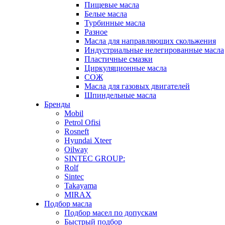
Пищевые масла
Белые масла
Турбинные масла
Разное
Масла для направляющих скольжения
Индустриальные нелегированные масла
Пластичные смазки
Циркуляционные масла
СОЖ
Масла для газовых двигателей
Шпиндельные масла
Бренды
Mobil
Petrol Ofisi
Rosneft
Hyundai Xteer
Oilway
SINTEC GROUP:
Rolf
Sintec
Takayama
MIRAX
Подбор масла
Подбор масел по допускам
Быстрый подбор