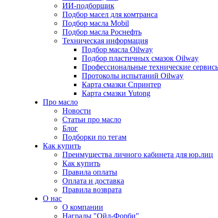
ИИ-подборщик
Подбор масел для комтранса
Подбор масла Mobil
Подбор масла Роснефть
Техническая информация
Подбор масла Oilway
Подбор пластичных смазок Oilway
Профессиональные технические сервис
Протоколы испытаний Oilway
Карта смазки Спринтер
Карта смазки Yutong
Про масло
Новости
Статьи про масло
Блог
Подборки по тегам
Как купить
Преимущества личного кабинета для юр.лиц
Как купить
Правила оплаты
Оплата и доставка
Правила возврата
О нас
О компании
Награды "Ойл-Форби"