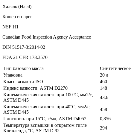
Халяль (Halal)
Кошер и парев
NSF H1
Canadian Food Inspection Agency Acceptance
DIN 51517-3:2014-02
FDA 21 CFR 178.3570
Тип базового масла
Синтетическое
Упаковка
20 л
Класс вязкости ISO
460
Индекс вязкости, ASTM D2270
148
Кинематическая вязкость при 100°C, мм2/с,
43,6
ASTM D445
Кинематическая вязкость при 40°C, мм2/с,
458
ASTM D445
Плотность при 15°C, г/мл, ASTM D4052
0,856
Температура вспышки в открытом тигле
294
Кливленда, °C, ASTM D 92