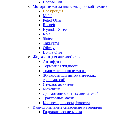
Волга-Ойл
Моторные масла для коммерческой техники
Все бренды
Mobil
Petrol Ofisi
Rosneft
Hyundai XTeer
Rolf
Sintec
Takayama
Oilway
Волга-Ойл
Жидкости для автомобилей
Антифризы
Тормозная жидкость
Трансмиссионные масла
Жидкости для автоматических
трансмиссий
Стеклоомыватели
Мочевина
Для мотоциклетных двигателей
Тракторные масла
Костюмы, насосы, ёмкости
Индустриальные смазочные материалы
Гидравлические масла