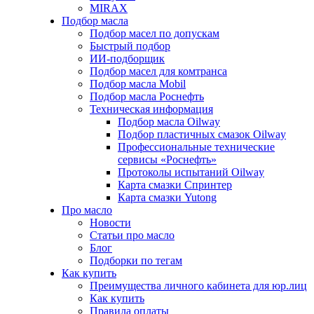
MIRAX
Подбор масла
Подбор масел по допускам
Быстрый подбор
ИИ-подборщик
Подбор масел для комтранса
Подбор масла Mobil
Подбор масла Роснефть
Техническая информация
Подбор масла Oilway
Подбор пластичных смазок Oilway
Профессиональные технические
сервисы «Роснефть»
Протоколы испытаний Oilway
Карта смазки Спринтер
Карта смазки Yutong
Про масло
Новости
Статьи про масло
Блог
Подборки по тегам
Как купить
Преимущества личного кабинета для юр.лиц
Как купить
Правила оплаты