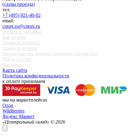
(схема проезда)
тел:
+7 (495) 921-40-02
email:
cstore.ru@cstore.ru
Оплата и доставка
Как купить
Правила возврата
Правила оплаты
Преимущества личного кабинета для юр.лиц
ИИ-ассистент
Вакансии
Карта сайта
Политика конфиденциальности
к оплате принимаем
мы на маркетплейсах
Ozon
Wildberries
Яндекс Маркет
«Центральный склад» ©
2026