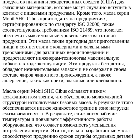
продуктов питания и лекарственных средств (США) для
смазочных материалов, которые могут случайно вступить в
контакт с пищевыми продуктами. Кроме того, масла серии
Mobil SHC Cibus производятся на предприятиях,
сертифицированных по стандарту ISO 22000, также
соответствующих требованиям ISO 21469, что помогает
обеспечить максимальный уровень качества готовой
продукции. Эти масла также пригодны для приготовления
пищи в соответствии с кошерными и халяльными
требованиями для различных вероисповеданий и
предоставляют инженерам-технологам максимальную
гибкость в ходе эксплуатации. Эти продукты бесцветны,
обладают незначительным запахом и не содержат в своем
составе жиров животного происхождения, а также
аллергенов, таких как орехи, злаковые или клейковина.
Масла серии Mobil SHC Cibus обладают низким
коэффициентом трения, что обусловлено молекулярной
структурой используемых базовых масел. В результате этого
обеспечивается низкое жидкостное трение в зоне нагрузки
смазываемого узла. В результате, снижаются рабочие
температуры и повышается эффективность работы
оборудования, что создает возможность уменьшения
потребления энергии. Эти тщательно разработанные масла
способствуют продлению сроков службы отдельных деталей