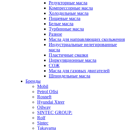
Редукторные масла
Компрессорные масла
Холодильные масла
Пищевые масла
Белые масла
Турбинные масла
Разное
Масла для направляющих скольжения
Индустриальные нелегированные
масла
Пластичные смазки
Циркуляционные масла
СОЖ
Масла для газовых двигателей
Шпиндельные масла
Бренды
Mobil
Petrol Ofisi
Rosneft
Hyundai Xteer
Oilway
SINTEC GROUP:
Rolf
Sintec
Takayama