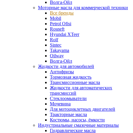
Волга-Ойл
Моторные масла для коммерческой техники
Все бренды
Mobil
Petrol Ofisi
Rosneft
Hyundai XTeer
Rolf
Sintec
Takayama
Oilway
Волга-Ойл
Жидкости для автомобилей
Антифризы
Тормозная жидкость
Трансмиссионные масла
Жидкости для автоматических
трансмиссий
Стеклоомыватели
Мочевина
Для мотоциклетных двигателей
Тракторные масла
Костюмы, насосы, ёмкости
Индустриальные смазочные материалы
Гидравлические масла