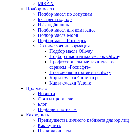
MIRAX
Подбор масла
Подбор масел по допускам
Быстрый подбор
ИИ-подборщик
Подбор масел для комтранса
Подбор масла Mobil
Подбор масла Роснефть
Техническая информация
Подбор масла Oilway
Подбор пластичных смазок Oilway
Профессиональные технические
сервисы «Роснефть»
Протоколы испытаний Oilway
Карта смазки Спринтер
Карта смазки Yutong
Про масло
Новости
Статьи про масло
Блог
Подборки по тегам
Как купить
Преимущества личного кабинета для юр.лиц
Как купить
Правила оплаты