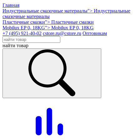
Главная
Индустриальные смазочные материалы">
Индустриальные
смазочные материалы
Пластичные смазки">
Пластичные смазки
Mobilux EP 0, 18KG">
Mobilux EP 0, 18KG
+7 (495) 921-40-02
cstore.ru@cstore.ru
Оптовикам
найти товар