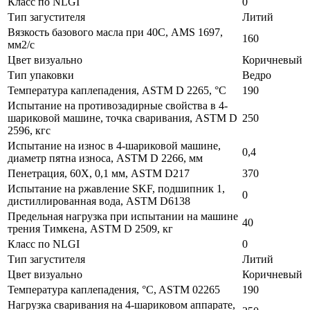
Класс по NLGI
0
Тип загустителя
Литий
Вязкость базового масла при 40С, AMS 1697,
160
мм2/с
Цвет визуально
Коричневый
Тип упаковки
Ведро
Температура каплепадения, ASTM D 2265, °С
190
Испытание на противозадирные свойства в 4-
шариковой машине, точка сваривания, ASTM D
250
2596, кгс
Испытание на износ в 4-шариковой машине,
0,4
диаметр пятна износа, ASTM D 2266, мм
Пенетрация, 60Х, 0,1 мм, ASTM D217
370
Испытание на ржавление SKF, подшипник 1,
0
дистиллированная вода, ASTM D6138
Предельная нагрузка при испытании на машине
40
трения Тимкена, ASTM D 2509, кг
Класс по NLGI
0
Тип загустителя
Литий
Цвет визуально
Коричневый
Температура каплепадения, °C, ASTM 02265
190
Нагрузка сваривания на 4-шариковом аппарате,