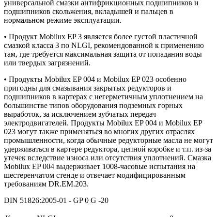
универсальной смазки антифрикционных подшипников и
подшипников скольжения, вкладышей и пальцев в
нормальном режиме эксплуатации.
• Продукт Mobilux EP 3 является более густой пластичной
смазкой класса 3 по NLGI, рекомендованной к применению
там, где требуется максимальная защита от попадания воды
или твердых загрязнений.
• Продукты Mobilux EP 004 и Mobilux EP 023 особенно
пригодны для смазывания закрытых редукторов и
подшипников в картерах с негерметичным уплотнением на
большинстве типов оборудования подземных горных
выработок, за исключением зубчатых передач
электродвигателей. Продукты Mobilux EP 004 и Mobilux EP
023 могут также применяться во многих других отраслях
промышленности, когда обычные редукторные масла не могут
удерживаться в картере редуктора, цепной коробке и т.п. из-за
утечек вследствие износа или отсутствия уплотнений. Смазка
Mobilux EP 004 выдерживает 1008-часовые испытания на
шестеренчатом стенде и отвечает модифицированным
требованиям DR.EM.203.
DIN 51826:2005-01 - GP 0 G -20