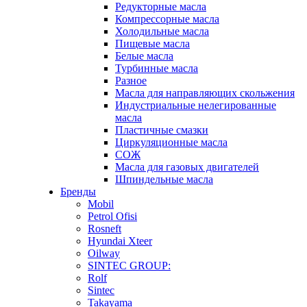
Редукторные масла
Компрессорные масла
Холодильные масла
Пищевые масла
Белые масла
Турбинные масла
Разное
Масла для направляющих скольжения
Индустриальные нелегированные
масла
Пластичные смазки
Циркуляционные масла
СОЖ
Масла для газовых двигателей
Шпиндельные масла
Бренды
Mobil
Petrol Ofisi
Rosneft
Hyundai Xteer
Oilway
SINTEC GROUP:
Rolf
Sintec
Takayama