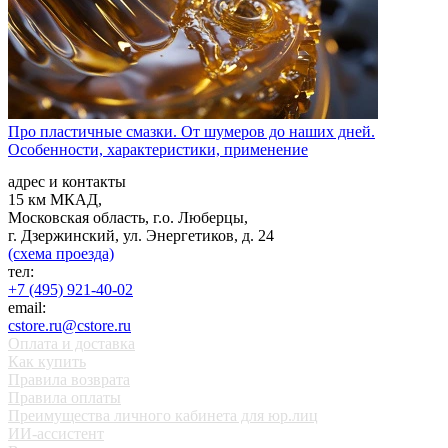
Про пластичные смазки. От шумеров до наших дней.
Особенности, характеристики, применение
адрес и контакты
15 км МКАД,
Московская область, г.о. Люберцы,
г. Дзержинский, ул. Энергетиков, д. 24
(схема проезда)
тел:
+7 (495) 921-40-02
email:
cstore.ru@cstore.ru
Оплата и доставка
Как купить
Правила возврата
Правила оплаты
Преимущества личного кабинета для юр.лиц
ИИ-ассистент