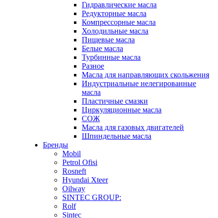
Гидравлические масла
Редукторные масла
Компрессорные масла
Холодильные масла
Пищевые масла
Белые масла
Турбинные масла
Разное
Масла для направляющих скольжения
Индустриальные нелегированные
масла
Пластичные смазки
Циркуляционные масла
СОЖ
Масла для газовых двигателей
Шпиндельные масла
Бренды
Mobil
Petrol Ofisi
Rosneft
Hyundai Xteer
Oilway
SINTEC GROUP:
Rolf
Sintec