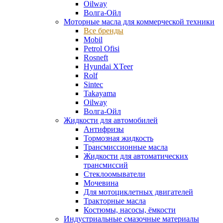
Oilway
Волга-Ойл
Моторные масла для коммерческой техники
Все бренды
Mobil
Petrol Ofisi
Rosneft
Hyundai XTeer
Rolf
Sintec
Takayama
Oilway
Волга-Ойл
Жидкости для автомобилей
Антифризы
Тормозная жидкость
Трансмиссионные масла
Жидкости для автоматических
трансмиссий
Стеклоомыватели
Мочевина
Для мотоциклетных двигателей
Тракторные масла
Костюмы, насосы, ёмкости
Индустриальные смазочные материалы