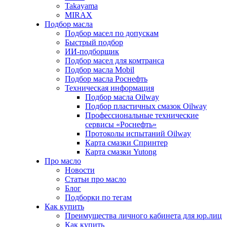
Takayama
MIRAX
Подбор масла
Подбор масел по допускам
Быстрый подбор
ИИ-подборщик
Подбор масел для комтранса
Подбор масла Mobil
Подбор масла Роснефть
Техническая информация
Подбор масла Oilway
Подбор пластичных смазок Oilway
Профессиональные технические
сервисы «Роснефть»
Протоколы испытаний Oilway
Карта смазки Спринтер
Карта смазки Yutong
Про масло
Новости
Статьи про масло
Блог
Подборки по тегам
Как купить
Преимущества личного кабинета для юр.лиц
Как купить