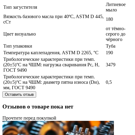
Литиевое
Тип загустителя
мыло
Вязкость базового масла при 40ºC, ASTM D 445,
180
сСт
от тёмно-
Цвет визуально
серого до
чёрного
Тип упаковки
Туба
Температура каплепадения, ASTM D 2265, °С
190
Трибологические характеристики при темп.
(20±5)°С на ЧШМ: нагрузка сваривания Рс, Н,
3479
ГОСТ 9490
Трибологические характеристики при темп.
(20±5)°С на ЧШМ: диаметр пятна износа (Dи),
0,5
мм, ГОСТ 9490
Оставить отзыв
Отзывов о товаре пока нет
Прочтите перед покупкой