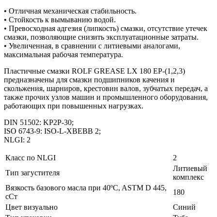
• Отличная механическая стабильность.
• Стойкость к вымыванию водой.
• Превосходная адгезия (липкость) смазки, отсутствие утечек
смазки, позволяющие снизить эксплуатационные затраты.
• Увеличенная, в сравнении с литиевыми аналогами,
максимальная рабочая температура.
Пластичные смазки ROLF GREASE LX 180 EP-(1,2,3)
предназначены для смазки подшипников качения и
скольжения, шарниров, крестовин валов, зубчатых передач, а
также прочих узлов машин и промышленного оборудования,
работающих при повышенных нагрузках.
DIN 51502: KP2P-30;
ISO 6743-9: ISO-L-XBEBB 2;
NLGI: 2
Класс по NLGI
2
Литиевый
Тип загустителя
комплекс
Вязкость базового масла при 40ºC, ASTM D 445,
180
сСт
Цвет визуально
Синий