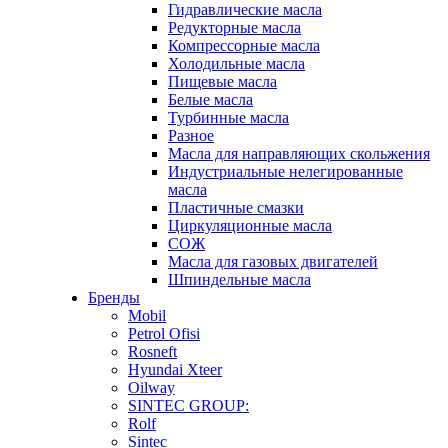
Гидравлические масла
Редукторные масла
Компрессорные масла
Холодильные масла
Пищевые масла
Белые масла
Турбинные масла
Разное
Масла для направляющих скольжения
Индустриальные нелегированные
масла
Пластичные смазки
Циркуляционные масла
СОЖ
Масла для газовых двигателей
Шпиндельные масла
Бренды
Mobil
Petrol Ofisi
Rosneft
Hyundai Xteer
Oilway
SINTEC GROUP:
Rolf
Sintec