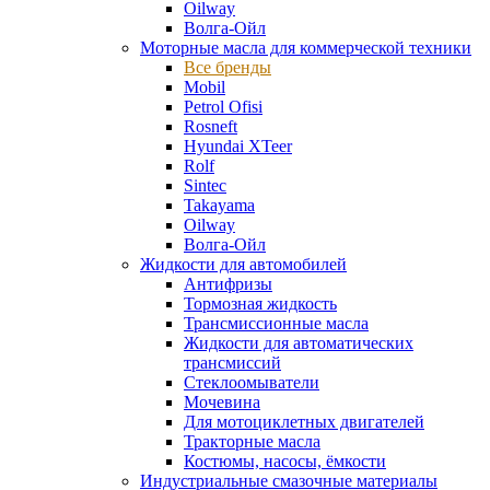
Oilway
Волга-Ойл
Моторные масла для коммерческой техники
Все бренды
Mobil
Petrol Ofisi
Rosneft
Hyundai XTeer
Rolf
Sintec
Takayama
Oilway
Волга-Ойл
Жидкости для автомобилей
Антифризы
Тормозная жидкость
Трансмиссионные масла
Жидкости для автоматических
трансмиссий
Стеклоомыватели
Мочевина
Для мотоциклетных двигателей
Тракторные масла
Костюмы, насосы, ёмкости
Индустриальные смазочные материалы