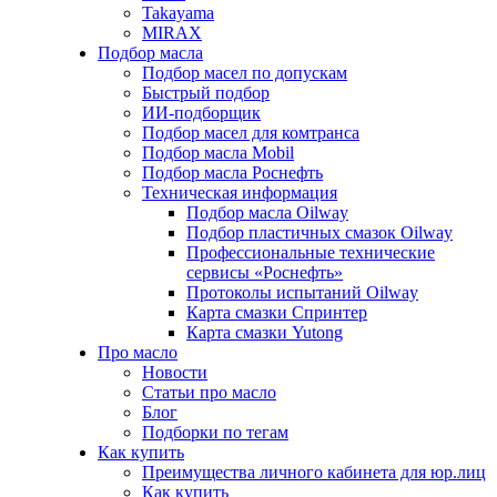
Takayama
MIRAX
Подбор масла
Подбор масел по допускам
Быстрый подбор
ИИ-подборщик
Подбор масел для комтранса
Подбор масла Mobil
Подбор масла Роснефть
Техническая информация
Подбор масла Oilway
Подбор пластичных смазок Oilway
Профессиональные технические
сервисы «Роснефть»
Протоколы испытаний Oilway
Карта смазки Спринтер
Карта смазки Yutong
Про масло
Новости
Статьи про масло
Блог
Подборки по тегам
Как купить
Преимущества личного кабинета для юр.лиц
Как купить