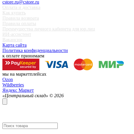
cstore.ru@cstore.ru
Оплата и доставка
Как купить
Правила возврата
Правила оплаты
Преимущества личного кабинета для юр.лиц
ИИ-ассистент
Вакансии
Карта сайта
Политика конфиденциальности
к оплате принимаем
мы на маркетплейсах
Ozon
Wildberries
Яндекс Маркет
«Центральный склад» ©
2026