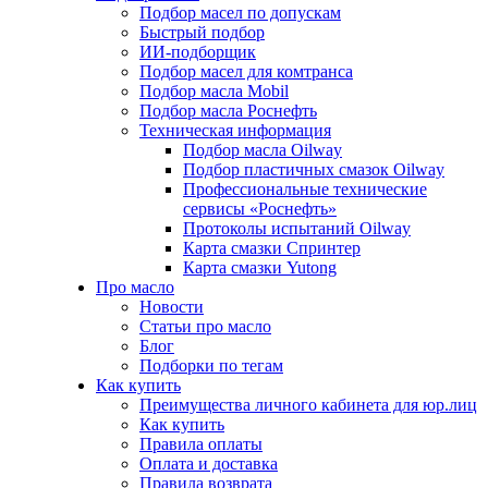
Подбор масел по допускам
Быстрый подбор
ИИ-подборщик
Подбор масел для комтранса
Подбор масла Mobil
Подбор масла Роснефть
Техническая информация
Подбор масла Oilway
Подбор пластичных смазок Oilway
Профессиональные технические
сервисы «Роснефть»
Протоколы испытаний Oilway
Карта смазки Спринтер
Карта смазки Yutong
Про масло
Новости
Статьи про масло
Блог
Подборки по тегам
Как купить
Преимущества личного кабинета для юр.лиц
Как купить
Правила оплаты
Оплата и доставка
Правила возврата