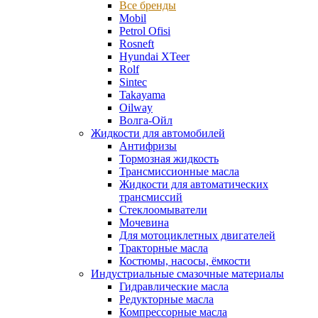
Все бренды
Mobil
Petrol Ofisi
Rosneft
Hyundai XTeer
Rolf
Sintec
Takayama
Oilway
Волга-Ойл
Жидкости для автомобилей
Антифризы
Тормозная жидкость
Трансмиссионные масла
Жидкости для автоматических
трансмиссий
Стеклоомыватели
Мочевина
Для мотоциклетных двигателей
Тракторные масла
Костюмы, насосы, ёмкости
Индустриальные смазочные материалы
Гидравлические масла
Редукторные масла
Компрессорные масла