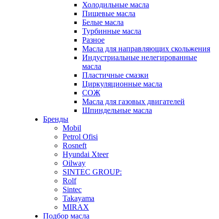
Холодильные масла
Пищевые масла
Белые масла
Турбинные масла
Разное
Масла для направляющих скольжения
Индустриальные нелегированные
масла
Пластичные смазки
Циркуляционные масла
СОЖ
Масла для газовых двигателей
Шпиндельные масла
Бренды
Mobil
Petrol Ofisi
Rosneft
Hyundai Xteer
Oilway
SINTEC GROUP:
Rolf
Sintec
Takayama
MIRAX
Подбор масла