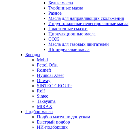
Белые масла
Турбинные масла
Разное
Масла для направляющих скольжения
Индустриальные нелегированные масла
Пластичные смазки
Циркуляционные масла
СОЖ
Масла для газовых двигателей
Шпиндельные масла
Бренды
Mobil
Petrol Ofisi
Rosneft
Hyundai Xteer
Oilway
SINTEC GROUP:
Rolf
Sintec
Takayama
MIRAX
Подбор масла
Подбор масел по допускам
Быстрый подбор
ИИ-подборщик