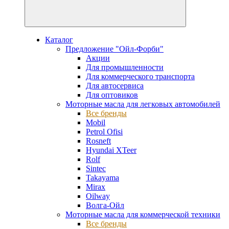
Каталог
Предложение "Ойл-Форби"
Акции
Для промышленности
Для коммерческого транспорта
Для автосервиса
Для оптовиков
Моторные масла для легковых автомобилей
Все бренды
Mobil
Petrol Ofisi
Rosneft
Hyundai XTeer
Rolf
Sintec
Takayama
Mirax
Oilway
Волга-Ойл
Моторные масла для коммерческой техники
Все бренды