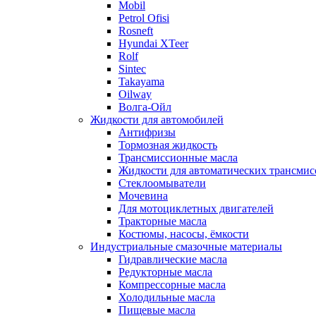
Mobil
Petrol Ofisi
Rosneft
Hyundai XTeer
Rolf
Sintec
Takayama
Oilway
Волга-Ойл
Жидкости для автомобилей
Антифризы
Тормозная жидкость
Трансмиссионные масла
Жидкости для автоматических трансмис
Стеклоомыватели
Мочевина
Для мотоциклетных двигателей
Тракторные масла
Костюмы, насосы, ёмкости
Индустриальные смазочные материалы
Гидравлические масла
Редукторные масла
Компрессорные масла
Холодильные масла
Пищевые масла