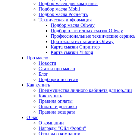
Подбор масел для комтранса
Подбор масла Mobil
Подбор масла Роснефть
Техническая информация
Подбор масла Oilway
Подбор пластичных смазок Oilway
Профессиональные технические сервис
Протоколы испытаний Oilway
Карта смазки Спринтер
Карта смазки Yutong
Про масло
Новости
Статьи про масло
Блог
Подборки по тегам
Как купить
Преимущества личного кабинета для юр.лиц
Как купить
Правила оплаты
Оплата и доставка
Правила возврата
О нас
О компании
Награды "Ойл-Форби"
Отзывы о компании