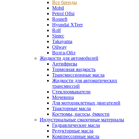
Все бренды
Mobil
Petrol Ofisi
Rosneft
Hyundai XTeer
Rolf
Sintec
Takayama
Oilway
Волга-Ойл
Жидкости для автомобилей
Антифризы
Тормозная жидкость
Трансмиссионные масла
Жидкости для автоматических
трансмиссий
Стеклоомыватели
Мочевина
Для мотоциклетных двигателей
Тракторные масла
Костюмы, насосы, ёмкости
Индустриальные смазочные материалы
Гидравлические масла
Редукторные масла
Компрессорные масла