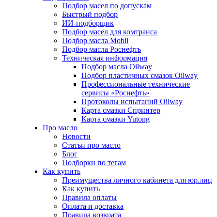
Подбор масел по допускам
Быстрый подбор
ИИ-подборщик
Подбор масел для комтранса
Подбор масла Mobil
Подбор масла Роснефть
Техническая информация
Подбор масла Oilway
Подбор пластичных смазок Oilway
Профессиональные технические
сервисы «Роснефть»
Протоколы испытаний Oilway
Карта смазки Спринтер
Карта смазки Yutong
Про масло
Новости
Статьи про масло
Блог
Подборки по тегам
Как купить
Преимущества личного кабинета для юр.лиц
Как купить
Правила оплаты
Оплата и доставка
Правила возврата