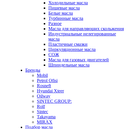
Холодильные масла
Пищевые масла
Белые масла
Турбинные масла
Разное
Масла для направляющих скольжения
Индустриальные нелегированные
масла
Пластичные смазки
Циркуляционные масла
СОЖ
Масла для газовых двигателей
Шпиндельные масла
Бренды
Mobil
Petrol Ofisi
Rosneft
Hyundai Xteer
Oilway
SINTEC GROUP:
Rolf
Sintec
Takayama
MIRAX
Подбор масла