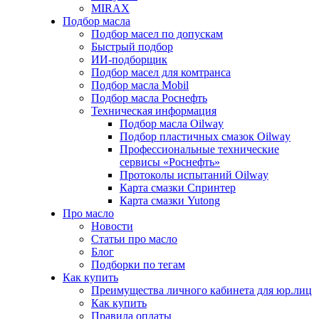
MIRAX
Подбор масла
Подбор масел по допускам
Быстрый подбор
ИИ-подборщик
Подбор масел для комтранса
Подбор масла Mobil
Подбор масла Роснефть
Техническая информация
Подбор масла Oilway
Подбор пластичных смазок Oilway
Профессиональные технические
сервисы «Роснефть»
Протоколы испытаний Oilway
Карта смазки Спринтер
Карта смазки Yutong
Про масло
Новости
Статьи про масло
Блог
Подборки по тегам
Как купить
Преимущества личного кабинета для юр.лиц
Как купить
Правила оплаты