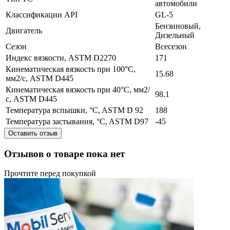
автомобили
Классификации API
GL-5
Бензиновый,
Двигатель
Дизельный
Сезон
Всесезон
Индекс вязкости, ASTM D2270
171
Кинематическая вязкость при 100°C,
15.68
мм2/с, ASTM D445
Кинематическая вязкость при 40°C, мм2/
98.1
с, ASTM D445
Температура вспышки, °C, ASTM D 92
188
Температура застывания, °C, ASTM D97
-45
Оставить отзыв
Отзывов о товаре пока нет
Прочтите перед покупкой