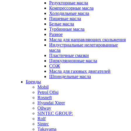
Редукторные масла
Компрессорные масла
Холодильные масла
Пищевые масла
Белые масла
Турбинные масла
Разное
Масла для направляющих скольжения
Индустриальные нелегированные
масла
Пластичные смазки
Циркуляционные масла
СОЖ
Масла для газовых двигателей
Шпиндельные масла
Бренды
Mobil
Petrol Ofisi
Rosneft
Hyundai Xteer
Oilway
SINTEC GROUP:
Rolf
Sintec
Takayama