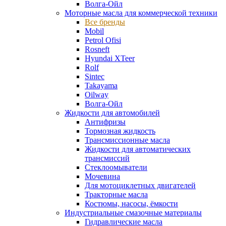
Волга-Ойл
Моторные масла для коммерческой техники
Все бренды
Mobil
Petrol Ofisi
Rosneft
Hyundai XTeer
Rolf
Sintec
Takayama
Oilway
Волга-Ойл
Жидкости для автомобилей
Антифризы
Тормозная жидкость
Трансмиссионные масла
Жидкости для автоматических
трансмиссий
Стеклоомыватели
Мочевина
Для мотоциклетных двигателей
Тракторные масла
Костюмы, насосы, ёмкости
Индустриальные смазочные материалы
Гидравлические масла