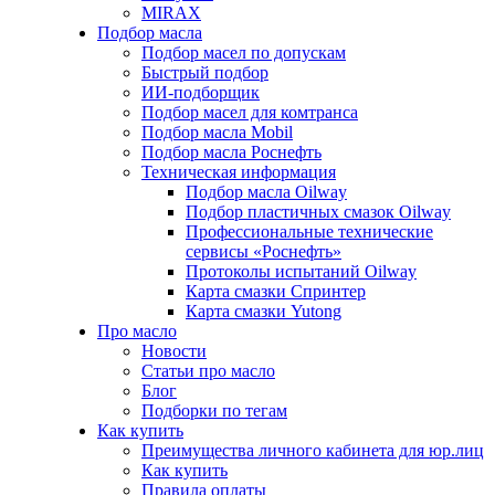
MIRAX
Подбор масла
Подбор масел по допускам
Быстрый подбор
ИИ-подборщик
Подбор масел для комтранса
Подбор масла Mobil
Подбор масла Роснефть
Техническая информация
Подбор масла Oilway
Подбор пластичных смазок Oilway
Профессиональные технические
сервисы «Роснефть»
Протоколы испытаний Oilway
Карта смазки Спринтер
Карта смазки Yutong
Про масло
Новости
Статьи про масло
Блог
Подборки по тегам
Как купить
Преимущества личного кабинета для юр.лиц
Как купить
Правила оплаты