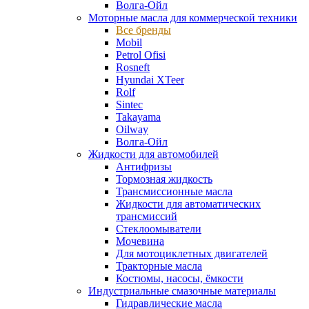
Волга-Ойл
Моторные масла для коммерческой техники
Все бренды
Mobil
Petrol Ofisi
Rosneft
Hyundai XTeer
Rolf
Sintec
Takayama
Oilway
Волга-Ойл
Жидкости для автомобилей
Антифризы
Тормозная жидкость
Трансмиссионные масла
Жидкости для автоматических
трансмиссий
Стеклоомыватели
Мочевина
Для мотоциклетных двигателей
Тракторные масла
Костюмы, насосы, ёмкости
Индустриальные смазочные материалы
Гидравлические масла