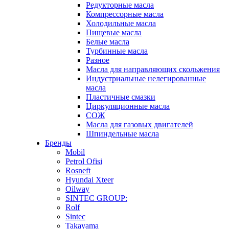
Редукторные масла
Компрессорные масла
Холодильные масла
Пищевые масла
Белые масла
Турбинные масла
Разное
Масла для направляющих скольжения
Индустриальные нелегированные
масла
Пластичные смазки
Циркуляционные масла
СОЖ
Масла для газовых двигателей
Шпиндельные масла
Бренды
Mobil
Petrol Ofisi
Rosneft
Hyundai Xteer
Oilway
SINTEC GROUP:
Rolf
Sintec
Takayama