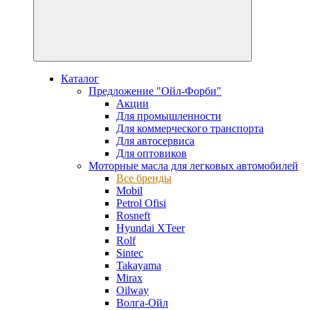
Каталог
Предложение "Ойл-Форби"
Акции
Для промышленности
Для коммерческого транспорта
Для автосервиса
Для оптовиков
Моторные масла для легковых автомобилей
Все бренды
Mobil
Petrol Ofisi
Rosneft
Hyundai XTeer
Rolf
Sintec
Takayama
Mirax
Oilway
Волга-Ойл