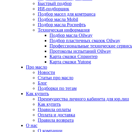
Быстрый подбор
ИИ-подборщик
Подбор масел для комтранса
Подбор масла Mobil
Подбор масла Роснефть
Техническая информация
Подбор масла Oilway
Подбор пластичных смазок Oilway
Профессиональные технические сервис
Протоколы испытаний Oilway
Карта смазки Спринтер
Карта смазки Yutong
Про масло
Новости
Статьи про масло
Блог
Подборки по тегам
Как купить
Преимущества личного кабинета для юр.лиц
Как купить
Правила оплаты
Оплата и доставка
Правила возврата
О нас
О компании