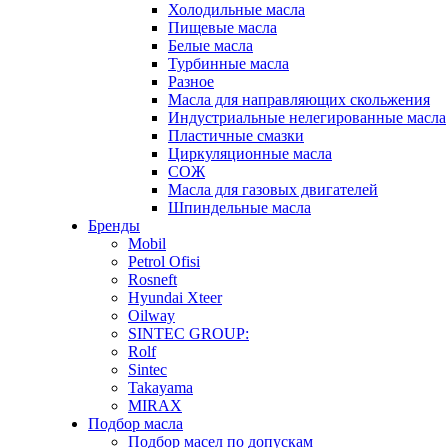
Холодильные масла
Пищевые масла
Белые масла
Турбинные масла
Разное
Масла для направляющих скольжения
Индустриальные нелегированные масла
Пластичные смазки
Циркуляционные масла
СОЖ
Масла для газовых двигателей
Шпиндельные масла
Бренды
Mobil
Petrol Ofisi
Rosneft
Hyundai Xteer
Oilway
SINTEC GROUP:
Rolf
Sintec
Takayama
MIRAX
Подбор масла
Подбор масел по допускам