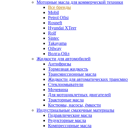
Моторные масла для коммерческой техники
Все бренды
Mobil
Petrol Ofisi
Rosneft
Hyundai XTeer
Rolf
Sintec
Takayama
Oilway
Волга-Ойл
Жидкости для автомобилей
Антифризы
Тормозная жидкость
Трансмиссионные масла
Жидкости для автоматических трансмис
Стеклоомыватели
Мочевина
Для мотоциклетных двигателей
Тракторные масла
Костюмы, насосы, ёмкости
Индустриальные смазочные материалы
Гидравлические масла
Редукторные масла
Компрессорные масла