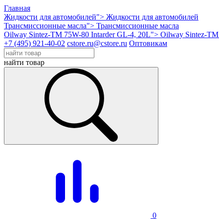
Главная
Жидкости для автомобилей">
Жидкости для автомобилей
Трансмиссионные масла">
Трансмиссионные масла
Oilway Sintez-TM 75W-80 Intarder GL-4, 20L">
Oilway Sintez-TM
+7 (495) 921-40-02
cstore.ru@cstore.ru
Оптовикам
найти товар
0