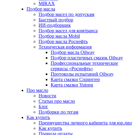
MIRAX
Подбор масла
Подбор масел по допускам
Быстрый подбор
ИИ-подборщик
Подбор масел для комтранса
Подбор масла Mobil
Подбор масла Роснефть
Техническая информация
Подбор масла Oilway
Подбор пластичных смазок Oilway
Профессиональные технические
сервисы «Роснефть»
Протоколы испытаний Oilway
Карта смазки Спринтер
Карта смазки Yutong
Про масло
Новости
Статьи про масло
Блог
Подборки по тегам
Как купить
Преимущества личного кабинета для юр.лиц
Как купить
Правила оплаты