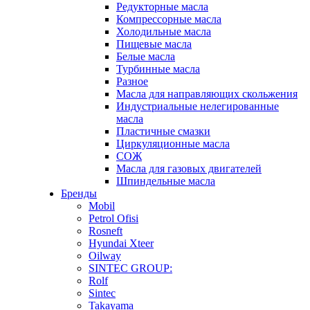
Редукторные масла
Компрессорные масла
Холодильные масла
Пищевые масла
Белые масла
Турбинные масла
Разное
Масла для направляющих скольжения
Индустриальные нелегированные
масла
Пластичные смазки
Циркуляционные масла
СОЖ
Масла для газовых двигателей
Шпиндельные масла
Бренды
Mobil
Petrol Ofisi
Rosneft
Hyundai Xteer
Oilway
SINTEC GROUP:
Rolf
Sintec
Takayama