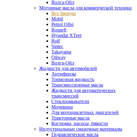
Волга-Ойл
Моторные масла для коммерческой техники
Все бренды
Mobil
Petrol Ofisi
Rosneft
Hyundai XTeer
Rolf
Sintec
Takayama
Oilway
Волга-Ойл
Жидкости для автомобилей
Антифризы
Тормозная жидкость
Трансмиссионные масла
Жидкости для автоматических
трансмиссий
Стеклоомыватели
Мочевина
Для мотоциклетных двигателей
Тракторные масла
Костюмы, насосы, ёмкости
Индустриальные смазочные материалы
Гидравлические масла