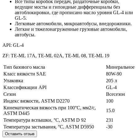
Все типы коробок передач, раздаточные коробки,
ведущие мосты и гипоидные дифференциалы без
автоблокировки, где прописано масло уровня GL-4 или
GL-5.
Легковые автомобили, микроавтобусы, внедорожники.
Легкие и тяжелонагруженные грузовые автомобили,
автобусы.
API: GL-4
ZF: TE-ML 17A, TE-ML 02А, TE-ML 08, TE-ML 19
Тип базового масла
Минеральное
Класс вязкости SAE
80W-90
Упаковка
205 л
Классификации API
GL-4
Сезон
Всесезон
Индекс вязкости, ASTM D2270
100
Кинематическая вязкость при 100°C, мм2/с,
15.0
ASTM D445
Температура вспышки, °C, ASTM D 92
231
Температура застывания, °C, ASTM D5950
-30
Оставить отзыв