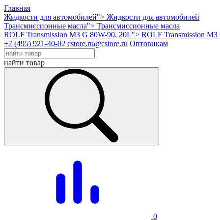
Главная
Жидкости для автомобилей">
Жидкости для автомобилей
Трансмиссионные масла">
Трансмиссионные масла
ROLF Transmission M3 G 80W-90, 20L">
ROLF Transmission M3
+7 (495) 921-40-02
cstore.ru@cstore.ru
Оптовикам
найти товар
0