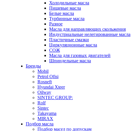
Холодильные масла
Пищевые масла
Белые масла
Турбинные масла
Разное
Масла для направляющих скольжения
Индустриальные нелегированные масла
Пластичные смазки
Циркуляционные масла
СОЖ
Масла для газовых двигателей
Шпиндельные масла
Бренды
Mobil
Petrol Ofisi
Rosneft
Hyundai Xteer
Oilway
SINTEC GROUP:
Rolf
Sintec
Takayama
MIRAX
Подбор масла
Подбор масел по допускам