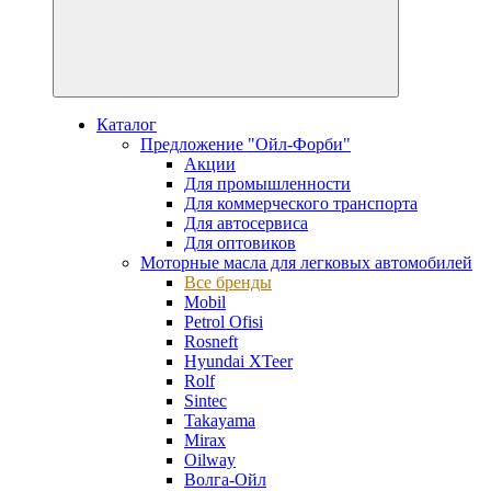
Каталог
Предложение "Ойл-Форби"
Акции
Для промышленности
Для коммерческого транспорта
Для автосервиса
Для оптовиков
Моторные масла для легковых автомобилей
Все бренды
Mobil
Petrol Ofisi
Rosneft
Hyundai XTeer
Rolf
Sintec
Takayama
Mirax
Oilway
Волга-Ойл