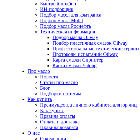
Быстрый подбор
ИИ-подборщик
Подбор масел для комтранса
Подбор масла Mobil
Подбор масла Роснефть
Техническая информация
Подбор масла Oilway
Подбор пластичных смазок Oilway
Профессиональные технические сервис
Протоколы испытаний Oilway
Карта смазки Спринтер
Карта смазки Yutong
Про масло
Новости
Статьи про масло
Блог
Подборки по тегам
Как купить
Преимущества личного кабинета для юр.лиц
Как купить
Правила оплаты
Оплата и доставка
Правила возврата
О нас
О компании