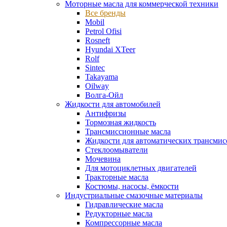
Моторные масла для коммерческой техники
Все бренды
Mobil
Petrol Ofisi
Rosneft
Hyundai XTeer
Rolf
Sintec
Takayama
Oilway
Волга-Ойл
Жидкости для автомобилей
Антифризы
Тормозная жидкость
Трансмиссионные масла
Жидкости для автоматических трансмис
Стеклоомыватели
Мочевина
Для мотоциклетных двигателей
Тракторные масла
Костюмы, насосы, ёмкости
Индустриальные смазочные материалы
Гидравлические масла
Редукторные масла
Компрессорные масла