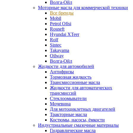
Волга-Ойл
Моторные масла для коммерческой техники
Все бренды
Mobil
Petrol Ofisi
Rosneft
Hyundai XTeer
Rolf
Sintec
Takayama
Oilway
Волга-Ойл
Жидкости для автомобилей
Антифризы
Тормозная жидкость
Трансмиссионные масла
Жидкости для автоматических
трансмиссий
Стеклоомыватели
Мочевина
Для мотоциклетных двигателей
Тракторные масла
Костюмы, насосы, ёмкости
Индустриальные смазочные материалы
Гидравлические масла