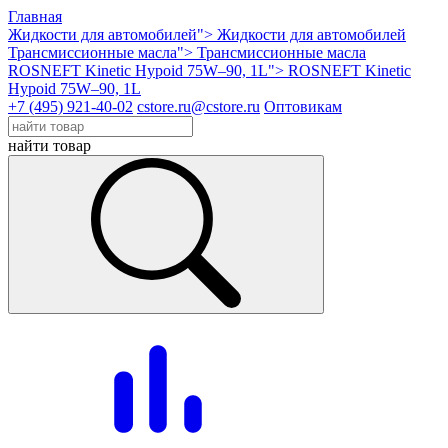
Главная
Жидкости для автомобилей">
Жидкости для автомобилей
Трансмиссионные масла">
Трансмиссионные масла
ROSNEFT Kinetic Hypoid 75W–90, 1L">
ROSNEFT Kinetic
Hypoid 75W–90, 1L
+7 (495) 921-40-02
cstore.ru@cstore.ru
Оптовикам
найти товар