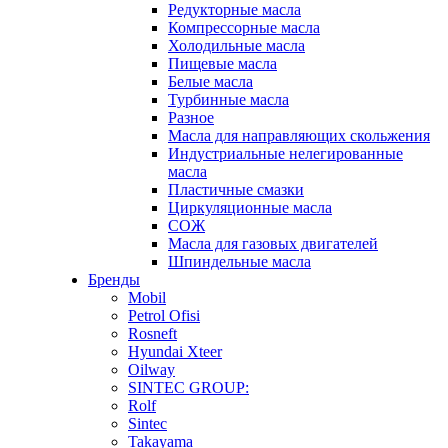
Редукторные масла
Компрессорные масла
Холодильные масла
Пищевые масла
Белые масла
Турбинные масла
Разное
Масла для направляющих скольжения
Индустриальные нелегированные
масла
Пластичные смазки
Циркуляционные масла
СОЖ
Масла для газовых двигателей
Шпиндельные масла
Бренды
Mobil
Petrol Ofisi
Rosneft
Hyundai Xteer
Oilway
SINTEC GROUP:
Rolf
Sintec
Takayama