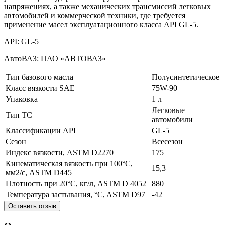
напряжениях, а также механических трансмиссий легковых
автомобилей и коммерческой техники, где требуется
применение масел эксплуатационного класса API GL-5.
API: GL-5
АвтоВАЗ: ПАО «АВТОВАЗ»
Тип базового масла
Полусинтетическое
Класс вязкости SAE
75W-90
Упаковка
1 л
Легковые
Тип ТС
автомобили
Классификации API
GL-5
Сезон
Всесезон
Индекс вязкости, ASTM D2270
175
Кинематическая вязкость при 100°C,
15,3
мм2/с, ASTM D445
Плотность при 20°C, кг/л, ASTM D 4052
880
Температура застывания, °C, ASTM D97
-42
Оставить отзыв