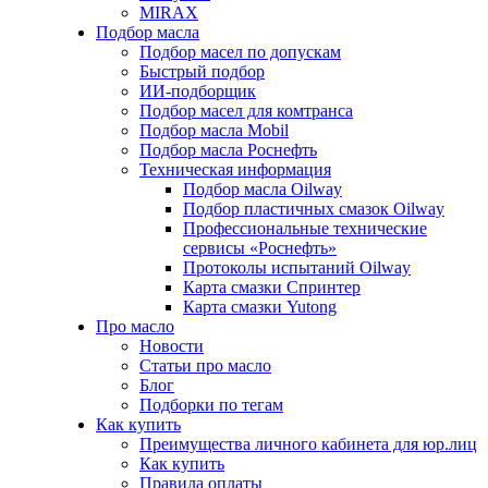
MIRAX
Подбор масла
Подбор масел по допускам
Быстрый подбор
ИИ-подборщик
Подбор масел для комтранса
Подбор масла Mobil
Подбор масла Роснефть
Техническая информация
Подбор масла Oilway
Подбор пластичных смазок Oilway
Профессиональные технические
сервисы «Роснефть»
Протоколы испытаний Oilway
Карта смазки Спринтер
Карта смазки Yutong
Про масло
Новости
Статьи про масло
Блог
Подборки по тегам
Как купить
Преимущества личного кабинета для юр.лиц
Как купить
Правила оплаты