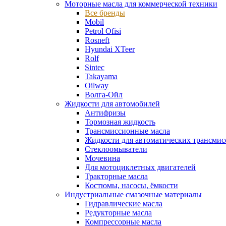
Моторные масла для коммерческой техники
Все бренды
Mobil
Petrol Ofisi
Rosneft
Hyundai XTeer
Rolf
Sintec
Takayama
Oilway
Волга-Ойл
Жидкости для автомобилей
Антифризы
Тормозная жидкость
Трансмиссионные масла
Жидкости для автоматических трансмис
Стеклоомыватели
Мочевина
Для мотоциклетных двигателей
Тракторные масла
Костюмы, насосы, ёмкости
Индустриальные смазочные материалы
Гидравлические масла
Редукторные масла
Компрессорные масла