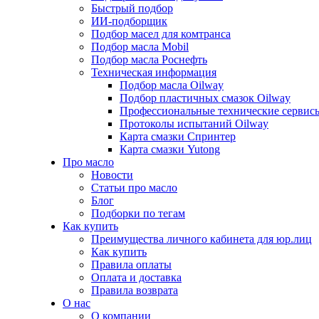
Быстрый подбор
ИИ-подборщик
Подбор масел для комтранса
Подбор масла Mobil
Подбор масла Роснефть
Техническая информация
Подбор масла Oilway
Подбор пластичных смазок Oilway
Профессиональные технические сервис
Протоколы испытаний Oilway
Карта смазки Спринтер
Карта смазки Yutong
Про масло
Новости
Статьи про масло
Блог
Подборки по тегам
Как купить
Преимущества личного кабинета для юр.лиц
Как купить
Правила оплаты
Оплата и доставка
Правила возврата
О нас
О компании