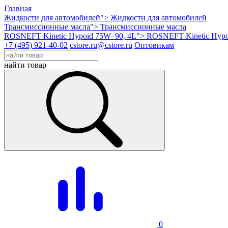
Главная
Жидкости для автомобилей">
Жидкости для автомобилей
Трансмиссионные масла">
Трансмиссионные масла
ROSNEFT Kinetic Hypoid 75W–90, 4L">
ROSNEFT Kinetic Hypo
+7 (495) 921-40-02
cstore.ru@cstore.ru
Оптовикам
найти товар
0