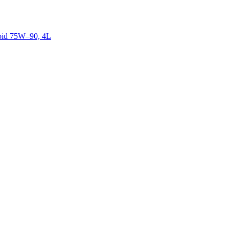
id 75W–90, 4L