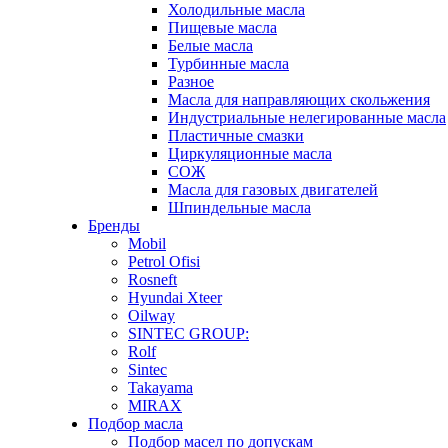
Холодильные масла
Пищевые масла
Белые масла
Турбинные масла
Разное
Масла для направляющих скольжения
Индустриальные нелегированные масла
Пластичные смазки
Циркуляционные масла
СОЖ
Масла для газовых двигателей
Шпиндельные масла
Бренды
Mobil
Petrol Ofisi
Rosneft
Hyundai Xteer
Oilway
SINTEC GROUP:
Rolf
Sintec
Takayama
MIRAX
Подбор масла
Подбор масел по допускам