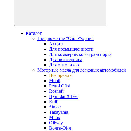
Каталог
Предложение "Ойл-Форби"
Акции
Для промышленности
Для коммерческого транспорта
Для автосервиса
Для оптовиков
Моторные масла для легковых автомобилей
Все бренды
Mobil
Petrol Ofisi
Rosneft
Hyundai XTeer
Rolf
Sintec
Takayama
Mirax
Oilway
Волга-Ойл