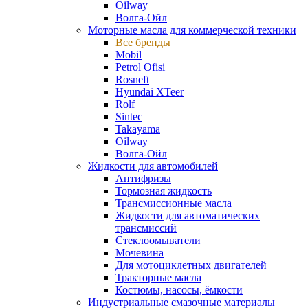
Oilway
Волга-Ойл
Моторные масла для коммерческой техники
Все бренды
Mobil
Petrol Ofisi
Rosneft
Hyundai XTeer
Rolf
Sintec
Takayama
Oilway
Волга-Ойл
Жидкости для автомобилей
Антифризы
Тормозная жидкость
Трансмиссионные масла
Жидкости для автоматических
трансмиссий
Стеклоомыватели
Мочевина
Для мотоциклетных двигателей
Тракторные масла
Костюмы, насосы, ёмкости
Индустриальные смазочные материалы