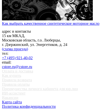
Как выбрать качественное синтетическое моторное масло
адрес и контакты
15 км МКАД,
Московская область, г.о. Люберцы,
г. Дзержинский, ул. Энергетиков, д. 24
(схема проезда)
тел:
+7 (495) 921-40-02
email:
cstore.ru@cstore.ru
Оплата и доставка
Как купить
Правила возврата
Правила оплаты
Преимущества личного кабинета для юр.лиц
ИИ-ассистент
Вакансии
Карта сайта
Политика конфиденциальности