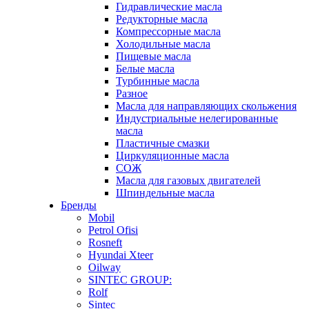
Гидравлические масла
Редукторные масла
Компрессорные масла
Холодильные масла
Пищевые масла
Белые масла
Турбинные масла
Разное
Масла для направляющих скольжения
Индустриальные нелегированные
масла
Пластичные смазки
Циркуляционные масла
СОЖ
Масла для газовых двигателей
Шпиндельные масла
Бренды
Mobil
Petrol Ofisi
Rosneft
Hyundai Xteer
Oilway
SINTEC GROUP:
Rolf
Sintec