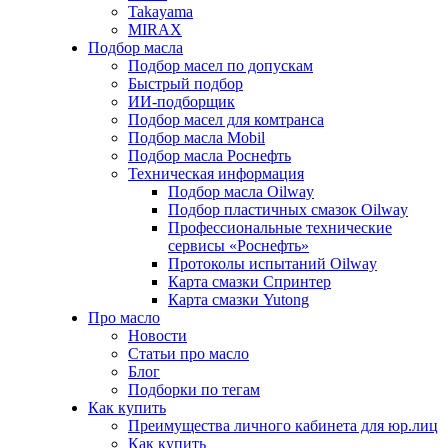
Takayama
MIRAX
Подбор масла
Подбор масел по допускам
Быстрый подбор
ИИ-подборщик
Подбор масел для комтранса
Подбор масла Mobil
Подбор масла Роснефть
Техническая информация
Подбор масла Oilway
Подбор пластичных смазок Oilway
Профессиональные технические
сервисы «Роснефть»
Протоколы испытаний Oilway
Карта смазки Спринтер
Карта смазки Yutong
Про масло
Новости
Статьи про масло
Блог
Подборки по тегам
Как купить
Преимущества личного кабинета для юр.лиц
Как купить