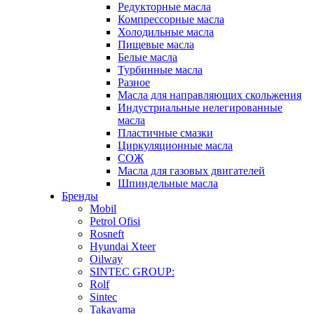
Редукторные масла
Компрессорные масла
Холодильные масла
Пищевые масла
Белые масла
Турбинные масла
Разное
Масла для направляющих скольжения
Индустриальные нелегированные
масла
Пластичные смазки
Циркуляционные масла
СОЖ
Масла для газовых двигателей
Шпиндельные масла
Бренды
Mobil
Petrol Ofisi
Rosneft
Hyundai Xteer
Oilway
SINTEC GROUP:
Rolf
Sintec
Takayama