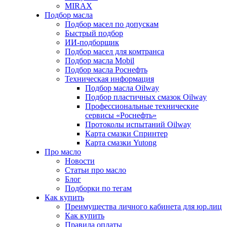
MIRAX
Подбор масла
Подбор масел по допускам
Быстрый подбор
ИИ-подборщик
Подбор масел для комтранса
Подбор масла Mobil
Подбор масла Роснефть
Техническая информация
Подбор масла Oilway
Подбор пластичных смазок Oilway
Профессиональные технические
сервисы «Роснефть»
Протоколы испытаний Oilway
Карта смазки Спринтер
Карта смазки Yutong
Про масло
Новости
Статьи про масло
Блог
Подборки по тегам
Как купить
Преимущества личного кабинета для юр.лиц
Как купить
Правила оплаты