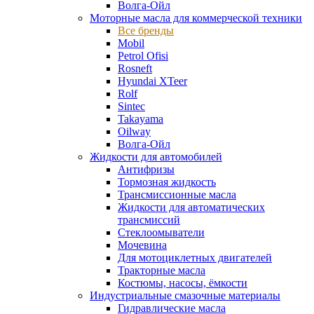
Волга-Ойл
Моторные масла для коммерческой техники
Все бренды
Mobil
Petrol Ofisi
Rosneft
Hyundai XTeer
Rolf
Sintec
Takayama
Oilway
Волга-Ойл
Жидкости для автомобилей
Антифризы
Тормозная жидкость
Трансмиссионные масла
Жидкости для автоматических
трансмиссий
Стеклоомыватели
Мочевина
Для мотоциклетных двигателей
Тракторные масла
Костюмы, насосы, ёмкости
Индустриальные смазочные материалы
Гидравлические масла