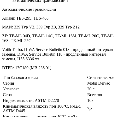
автоматических трансмиссиий
Автоматические трансмиссии
Allison: TES-295, TES-468
MAN: 339 Typ V2, 339 Typ Z3, 339 Typ Z12
ZF: TE-ML 04D, TE-ML 14C, TE-ML 16M, TE-ML 20C, TE-ML
16S, TE-ML 25C
Voith Turbo: DIWA Service Bulletin 013 - продленный интервал
замены, DIWA Service Bulletin 118 - продленный интервал
замены, H55.6336.xx
DTFR: 13C180 (MB 236.91)
Тип базового масла
Синтетическое
Серия
Mobil Delvac
Упаковка
20 л
Сезон
Всесезон
Индекс вязкости, ASTM D2270
168
Кинематическая вязкость при 100°C, мм2/с,
7,3
ASTM D445
Кинематическая вязкость при 40°C, мм2/с,