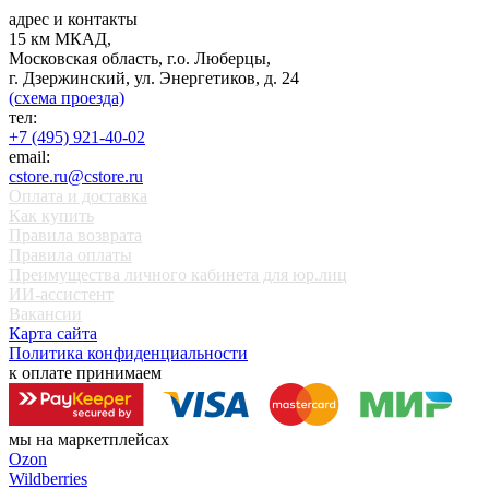
адрес и контакты
15 км МКАД,
Московская область, г.о. Люберцы,
г. Дзержинский, ул. Энергетиков, д. 24
(схема проезда)
тел:
+7 (495) 921-40-02
email:
cstore.ru@cstore.ru
Оплата и доставка
Как купить
Правила возврата
Правила оплаты
Преимущества личного кабинета для юр.лиц
ИИ-ассистент
Вакансии
Карта сайта
Политика конфиденциальности
к оплате принимаем
мы на маркетплейсах
Ozon
Wildberries