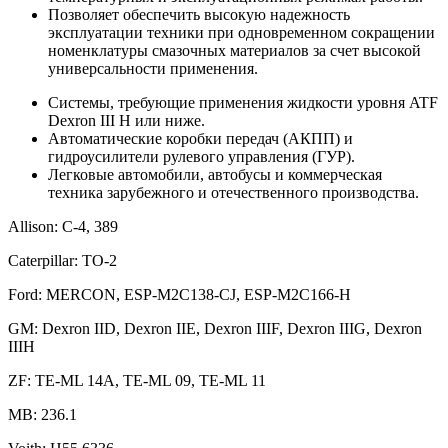
Позволяет обеспечить высокую надежность
эксплуатации техники при одновременном сокращении
номенклатуры смазочных материалов за счет высокой
универсальности применения.
Системы, требующие применения жидкости уровня ATF
Dexron III H или ниже.
Автоматические коробки передач (АКПП) и
гидроусилители рулевого управления (ГУР).
Легковые автомобили, автобусы и коммерческая
техника зарубежного и отечественного производства.
Allison: C-4, 389
Caterpillar: TO-2
Ford: MERCON, ESP-M2C138-CJ, ESP-M2C166-H
GM: Dexron IID, Dexron IIE, Dexron IIIF, Dexron IIIG, Dexron
IIIH
ZF: TE-ML 14A, TE-ML 09, TE-ML 11
MB: 236.1