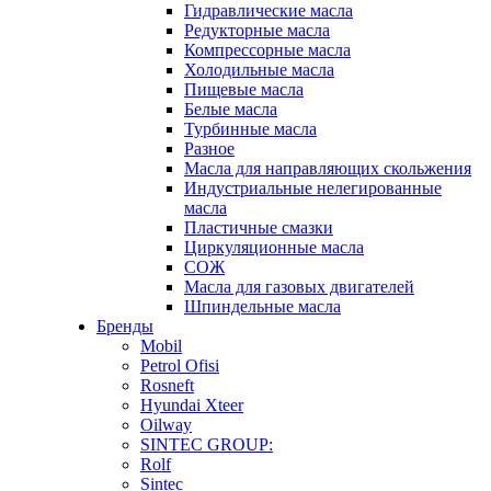
Гидравлические масла
Редукторные масла
Компрессорные масла
Холодильные масла
Пищевые масла
Белые масла
Турбинные масла
Разное
Масла для направляющих скольжения
Индустриальные нелегированные
масла
Пластичные смазки
Циркуляционные масла
СОЖ
Масла для газовых двигателей
Шпиндельные масла
Бренды
Mobil
Petrol Ofisi
Rosneft
Hyundai Xteer
Oilway
SINTEC GROUP:
Rolf
Sintec