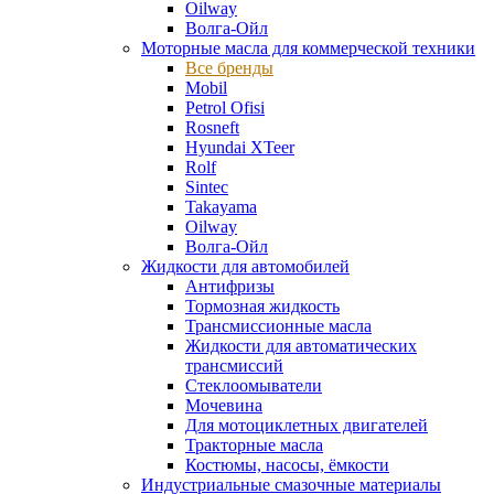
Oilway
Волга-Ойл
Моторные масла для коммерческой техники
Все бренды
Mobil
Petrol Ofisi
Rosneft
Hyundai XTeer
Rolf
Sintec
Takayama
Oilway
Волга-Ойл
Жидкости для автомобилей
Антифризы
Тормозная жидкость
Трансмиссионные масла
Жидкости для автоматических
трансмиссий
Стеклоомыватели
Мочевина
Для мотоциклетных двигателей
Тракторные масла
Костюмы, насосы, ёмкости
Индустриальные смазочные материалы