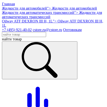
Главная
Жидкости для автомобилей">
Жидкости для автомобилей
Жидкости для автоматических трансмиссий">
Жидкости для
автоматических трансмиссий
Oilway ATF DEXRON III H, 1L">
Oilway ATF DEXRON III H,
1L
+7 (495) 921-40-02
cstore.ru@cstore.ru
Оптовикам
найти товар