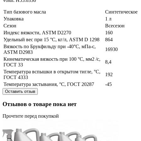
Voith: H55.6336
Тип базового масла
Синтетическое
Упаковка
1 л
Сезон
Всесезон
Индекс вязкости, ASTM D2270
160
Удельный вес при 15 °C, кг/л, ASTM D 1298
864
Вязкость по Брукфильду при -40°C, мПа-с,
16930
ASTM D2983
Кинематическая вязкость при 100 °С, мм2 /с,
8,4
ГОСТ 33
Температура вспышки в открытом тигле, °С,
192
ГОСТ 4333
Температура застывания, °С, ГОСТ 20287
-45
Оставить отзыв
Отзывов о товаре пока нет
Прочтите перед покупкой