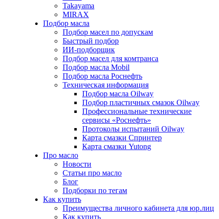
Takayama
MIRAX
Подбор масла
Подбор масел по допускам
Быстрый подбор
ИИ-подборщик
Подбор масел для комтранса
Подбор масла Mobil
Подбор масла Роснефть
Техническая информация
Подбор масла Oilway
Подбор пластичных смазок Oilway
Профессиональные технические
сервисы «Роснефть»
Протоколы испытаний Oilway
Карта смазки Спринтер
Карта смазки Yutong
Про масло
Новости
Статьи про масло
Блог
Подборки по тегам
Как купить
Преимущества личного кабинета для юр.лиц
Как купить