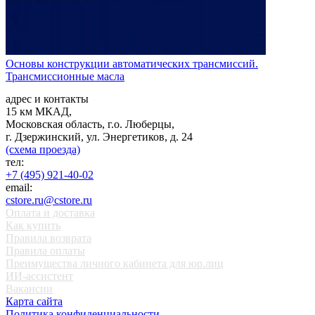
Основы конструкции автоматических трансмиссий.
Трансмиссионные масла
адрес и контакты
15 км МКАД,
Московская область, г.о. Люберцы,
г. Дзержинский, ул. Энергетиков, д. 24
(схема проезда)
тел:
+7 (495) 921-40-02
email:
cstore.ru@cstore.ru
Оплата и доставка
Как купить
Правила возврата
Правила оплаты
Преимущества личного кабинета для юр.лиц
ИИ-ассистент
Вакансии
Карта сайта
Политика конфиденциальности