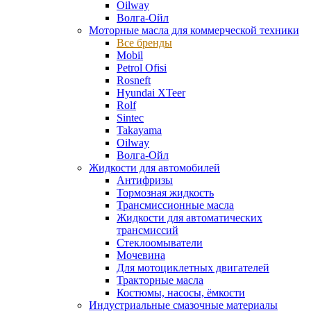
Oilway
Волга-Ойл
Моторные масла для коммерческой техники
Все бренды
Mobil
Petrol Ofisi
Rosneft
Hyundai XTeer
Rolf
Sintec
Takayama
Oilway
Волга-Ойл
Жидкости для автомобилей
Антифризы
Тормозная жидкость
Трансмиссионные масла
Жидкости для автоматических
трансмиссий
Стеклоомыватели
Мочевина
Для мотоциклетных двигателей
Тракторные масла
Костюмы, насосы, ёмкости
Индустриальные смазочные материалы