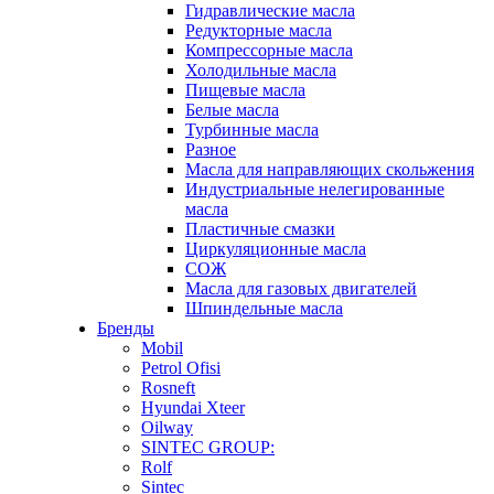
Гидравлические масла
Редукторные масла
Компрессорные масла
Холодильные масла
Пищевые масла
Белые масла
Турбинные масла
Разное
Масла для направляющих скольжения
Индустриальные нелегированные
масла
Пластичные смазки
Циркуляционные масла
СОЖ
Масла для газовых двигателей
Шпиндельные масла
Бренды
Mobil
Petrol Ofisi
Rosneft
Hyundai Xteer
Oilway
SINTEC GROUP:
Rolf
Sintec