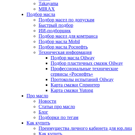
Takayama
MIRAX
Подбор масла
Подбор масел по допускам
Быстрый подбор
ИИ-подборщик
Подбор масел для комтранса
Подбор масла Mobil
Подбор масла Роснефть
Техническая информация
Подбор масла Oilway
Подбор пластичных смазок Oilway
Профессиональные технические
сервисы «Роснефть»
Протоколы испытаний Oilway
Карта смазки Спринтер
Карта смазки Yutong
Про масло
Новости
Статьи про масло
Блог
Подборки по тегам
Как купить
Преимущества личного кабинета для юр.лиц
Как купить