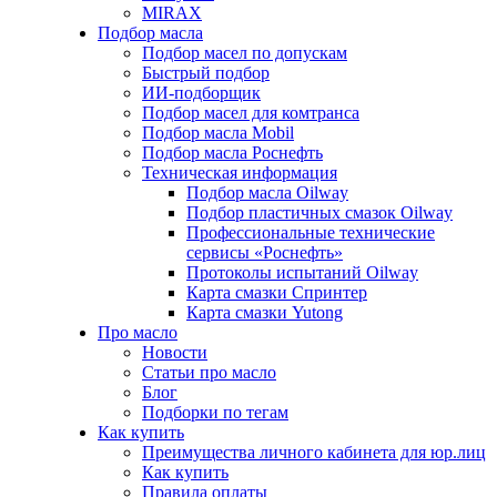
MIRAX
Подбор масла
Подбор масел по допускам
Быстрый подбор
ИИ-подборщик
Подбор масел для комтранса
Подбор масла Mobil
Подбор масла Роснефть
Техническая информация
Подбор масла Oilway
Подбор пластичных смазок Oilway
Профессиональные технические
сервисы «Роснефть»
Протоколы испытаний Oilway
Карта смазки Спринтер
Карта смазки Yutong
Про масло
Новости
Статьи про масло
Блог
Подборки по тегам
Как купить
Преимущества личного кабинета для юр.лиц
Как купить
Правила оплаты