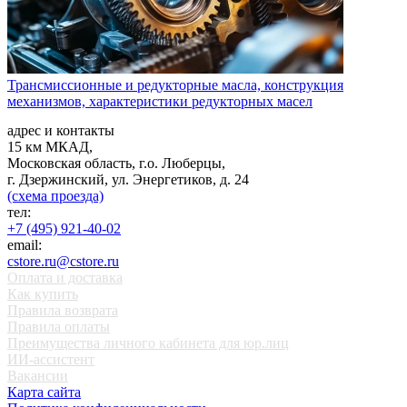
Трансмиссионные и редукторные масла, конструкция
механизмов, характеристики редукторных масел
адрес и контакты
15 км МКАД,
Московская область, г.о. Люберцы,
г. Дзержинский, ул. Энергетиков, д. 24
(схема проезда)
тел:
+7 (495) 921-40-02
email:
cstore.ru@cstore.ru
Оплата и доставка
Как купить
Правила возврата
Правила оплаты
Преимущества личного кабинета для юр.лиц
ИИ-ассистент
Вакансии
Карта сайта