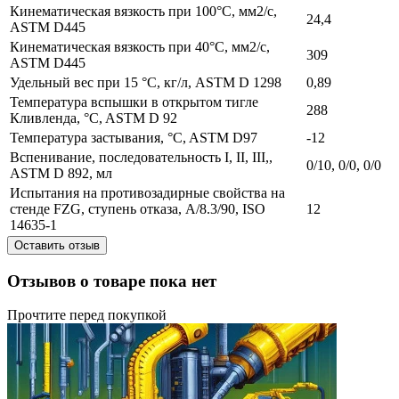
Кинематическая вязкость при 100°C, мм2/с,
24,4
ASTM D445
Кинематическая вязкость при 40°C, мм2/с,
309
ASTM D445
Удельный вес при 15 °C, кг/л, ASTM D 1298
0,89
Температура вспышки в открытом тигле
288
Кливленда, °C, ASTM D 92
Температура застывания, °C, ASTM D97
-12
Вспенивание, последовательность I, II, III,,
0/10, 0/0, 0/0
ASTM D 892, мл
Испытания на противозадирные свойства на
стенде FZG, ступень отказа, A/8.3/90, ISO
12
14635-1
Оставить отзыв
Отзывов о товаре пока нет
Прочтите перед покупкой