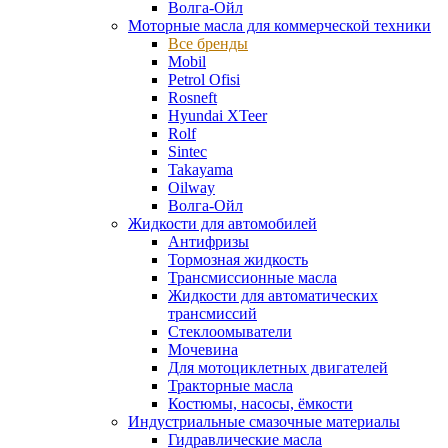
Волга-Ойл
Моторные масла для коммерческой техники
Все бренды
Mobil
Petrol Ofisi
Rosneft
Hyundai XTeer
Rolf
Sintec
Takayama
Oilway
Волга-Ойл
Жидкости для автомобилей
Антифризы
Тормозная жидкость
Трансмиссионные масла
Жидкости для автоматических
трансмиссий
Стеклоомыватели
Мочевина
Для мотоциклетных двигателей
Тракторные масла
Костюмы, насосы, ёмкости
Индустриальные смазочные материалы
Гидравлические масла