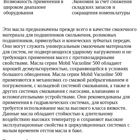
Возможность применения в
Экономия за счет снижения
широком диапазоне
складских запасов и
оборудования
сокращения номенклатуры
Эти масла предназначены прежде всего в качестве смазочного
материала для подшипников скольжения, роликовых
подшипников, прямозубых и конических зубчатых передач.
Они могут служить универсальным смазочным материалом
для систем, не подвергающихся ударному нагружению и не
требующих применения масел с противозадирными
свойствами. Масла серии Mobil Vacuoline 500 обладают
хорошей деэмульгируемостью, сохраняющейся в условиях
большого обводнения. Масла серии Mobil Vacuoline 500
применяются в механизмах со смазкой разбрызгиванием и
погружением, с кольцевой системой смазывания, а также в
других системах смазывания с насосами, клапанами и
вспомогательными устройствами. Они рекомендованы для
применения в гидравлических системах, для которых
требуется использование масла высокого класса вязкости.
Данные масла обладают стойкостью к длительному
воздействию высоких температур и сохраняют высокие
эксплуатационные свойства в циркуляционных системах с
малым временем отстоя масла в баке.