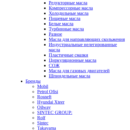
Редукторные масла
Компрессорные масла
Холодильные масла
Пищевые масла
Белые масла
Турбинные масла
Разное
Масла для направляющих скольжения
Индустриальные нелегированные
масла
Пластичные смазки
Циркуляционные масла
СОЖ
Масла для газовых двигателей
Шпиндельные масла
Бренды
Mobil
Petrol Ofisi
Rosneft
Hyundai Xteer
Oilway
SINTEC GROUP:
Rolf
Sintec
Takayama