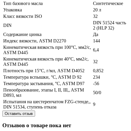
Тип базового масла
Синтетическое
Упаковка
20 л
Класс вязкости ISO
32
DIN 51524 часть
DIN
2 (HLP 32)
Содержание цинка
Да
Индекс вязкости, ASTM D2270
144
Кинематическая вязкость при 100°C, мм2/с,
6,4
ASTM D445
Кинематическая вязкость при 40°C, мм2/с,
32
ASTM D445
Плотность при 15°C, г/мл, ASTM D4052
0,852
Температура вспышки, °C, ASTM D 92
234
Температура застывания, °C, ASTM D97
-56
Пенообразование, этапы I, II, III,, ASTM
50/0
D893, мл
Испытания на шестеренчатом FZG-стенде,,
9
DIN 51534, ступень отказа
Оставить отзыв
Отзывов о товаре пока нет