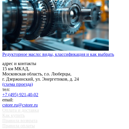
Редукторное масло: виды, классификация и как выбрать
адрес и контакты
15 км МКАД,
Московская область, г.о. Люберцы,
г. Дзержинский, ул. Энергетиков, д. 24
(схема проезда)
тел:
+7 (495) 921-40-02
email:
cstore.ru@cstore.ru
Оплата и доставка
Как купить
Правила возврата
Правила оплаты