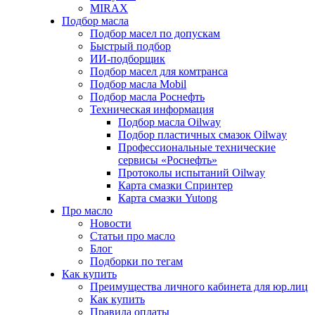
MIRAX
Подбор масла
Подбор масел по допускам
Быстрый подбор
ИИ-подборщик
Подбор масел для комтранса
Подбор масла Mobil
Подбор масла Роснефть
Техническая информация
Подбор масла Oilway
Подбор пластичных смазок Oilway
Профессиональные технические
сервисы «Роснефть»
Протоколы испытаний Oilway
Карта смазки Спринтер
Карта смазки Yutong
Про масло
Новости
Статьи про масло
Блог
Подборки по тегам
Как купить
Преимущества личного кабинета для юр.лиц
Как купить
Правила оплаты