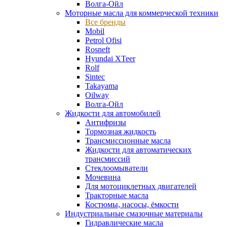
Волга-Ойл
Моторные масла для коммерческой техники
Все бренды
Mobil
Petrol Ofisi
Rosneft
Hyundai XTeer
Rolf
Sintec
Takayama
Oilway
Волга-Ойл
Жидкости для автомобилей
Антифризы
Тормозная жидкость
Трансмиссионные масла
Жидкости для автоматических
трансмиссий
Стеклоомыватели
Мочевина
Для мотоциклетных двигателей
Тракторные масла
Костюмы, насосы, ёмкости
Индустриальные смазочные материалы
Гидравлические масла