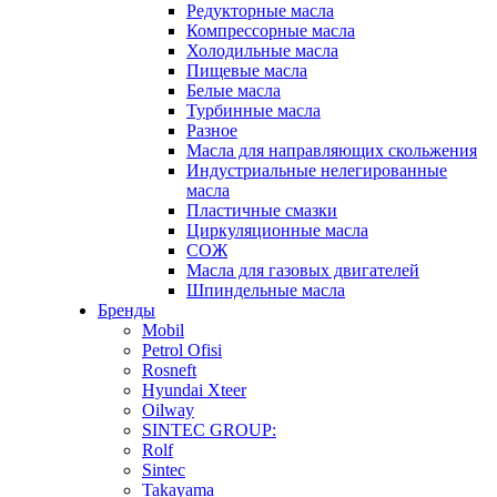
Редукторные масла
Компрессорные масла
Холодильные масла
Пищевые масла
Белые масла
Турбинные масла
Разное
Масла для направляющих скольжения
Индустриальные нелегированные
масла
Пластичные смазки
Циркуляционные масла
СОЖ
Масла для газовых двигателей
Шпиндельные масла
Бренды
Mobil
Petrol Ofisi
Rosneft
Hyundai Xteer
Oilway
SINTEC GROUP:
Rolf
Sintec
Takayama