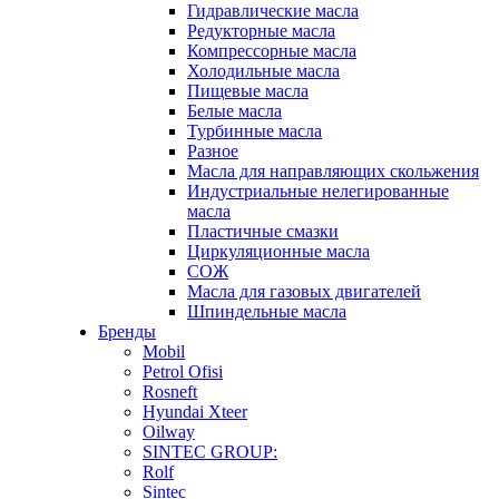
Гидравлические масла
Редукторные масла
Компрессорные масла
Холодильные масла
Пищевые масла
Белые масла
Турбинные масла
Разное
Масла для направляющих скольжения
Индустриальные нелегированные
масла
Пластичные смазки
Циркуляционные масла
СОЖ
Масла для газовых двигателей
Шпиндельные масла
Бренды
Mobil
Petrol Ofisi
Rosneft
Hyundai Xteer
Oilway
SINTEC GROUP:
Rolf
Sintec