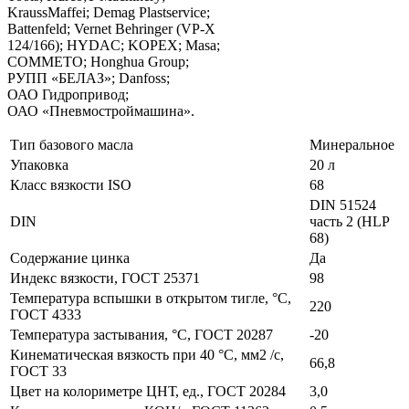
KraussMaffei; Demag Plastservice;
Battenfeld; Vernet Behringer (VP-X
124/166); HYDAC; KOPEX; Masa;
COMMETO; Honghua Group;
РУПП «БЕЛАЗ»; Danfoss;
ОАО Гидропривод;
ОАО «Пневмостроймашина».
Тип базового масла
Минеральное
Упаковка
20 л
Класс вязкости ISO
68
DIN 51524
DIN
часть 2 (HLP
68)
Содержание цинка
Да
Индекс вязкости, ГОСТ 25371
98
Температура вспышки в открытом тигле, °С,
220
ГОСТ 4333
Температура застывания, °С, ГОСТ 20287
-20
Кинематическая вязкость при 40 °С, мм2 /с,
66,8
ГОСТ 33
Цвет на колориметре ЦНТ, ед., ГОСТ 20284
3,0