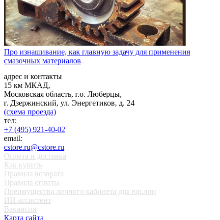
Про изнашивание, как главную задачу для применения
смазочных материалов
адрес и контакты
15 км МКАД,
Московская область, г.о. Люберцы,
г. Дзержинский, ул. Энергетиков, д. 24
(схема проезда)
тел:
+7 (495) 921-40-02
email:
cstore.ru@cstore.ru
Оплата и доставка
Как купить
Правила возврата
Правила оплаты
Преимущества личного кабинета для юр.лиц
ИИ-ассистент
Вакансии
Карта сайта