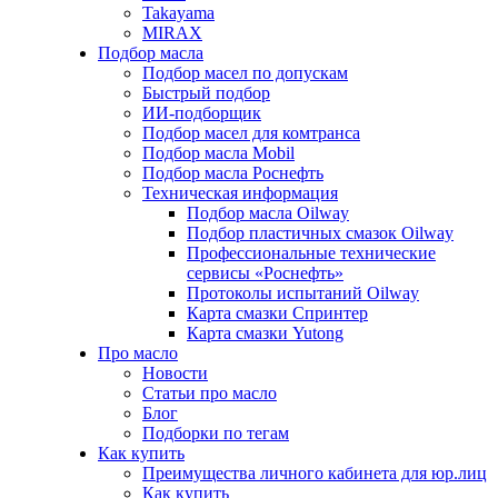
Takayama
MIRAX
Подбор масла
Подбор масел по допускам
Быстрый подбор
ИИ-подборщик
Подбор масел для комтранса
Подбор масла Mobil
Подбор масла Роснефть
Техническая информация
Подбор масла Oilway
Подбор пластичных смазок Oilway
Профессиональные технические
сервисы «Роснефть»
Протоколы испытаний Oilway
Карта смазки Спринтер
Карта смазки Yutong
Про масло
Новости
Статьи про масло
Блог
Подборки по тегам
Как купить
Преимущества личного кабинета для юр.лиц
Как купить