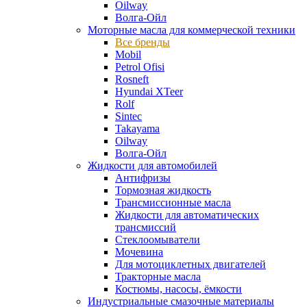
Oilway
Волга-Ойл
Моторные масла для коммерческой техники
Все бренды
Mobil
Petrol Ofisi
Rosneft
Hyundai XTeer
Rolf
Sintec
Takayama
Oilway
Волга-Ойл
Жидкости для автомобилей
Антифризы
Тормозная жидкость
Трансмиссионные масла
Жидкости для автоматических
трансмиссий
Стеклоомыватели
Мочевина
Для мотоциклетных двигателей
Тракторные масла
Костюмы, насосы, ёмкости
Индустриальные смазочные материалы