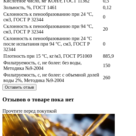
Кислотное число, мг КОН/г, ГОСТ 11362
0,5
Зольность, %, ГОСТ 1461
0,12
Склонность к пенообразованию при 24 °C,
0
см3, ГОСТ Р 32344
Склонность к пенообразованию при 94 °C,
20
см3, ГОСТ Р 32344
Склонность к пенообразованию при 24 °C
после испытания при 94 °C, см3, ГОСТ Р
0
32344
Плотность при 15 °С, кг/м3, ГОСТ Р51069
885,9
Фильтруемость, с, не более: без воды,
150
Методика №9-2004
Фильтруемость, с, не более: с объемной долей
260
воды 2%, Методика №9-2004
Оставить отзыв
Отзывов о товаре пока нет
Прочтите перед покупкой