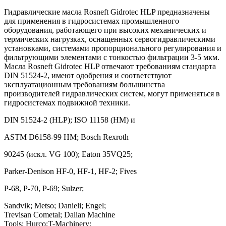
Гидравлические масла Rosneft Gidrotec HLP предназначены
для применения в гидросистемах промышленного
оборудования, работающего при высоких механических и
термических нагрузках, оснащенных сервогидравлическими
установками, системами пропорционального регулирования и
фильтрующими элементами с тонкостью фильтрации 3-5 мкм.
Масла Rosneft Gidrotec HLP отвечают требованиям стандарта
DIN 51524-2, имеют одобрения и соответствуют
эксплуатационным требованиям большинства
производителей гидравлических систем, могут применяться в
гидросистемах подвижной техники.
DIN 51524-2 (HLP); ISO 11158 (HM) и
ASTM D6158-99 HM; Bosch Rexroth
90245 (искл. VG 100); Eaton 35VQ25;
Parker-Denison HF-0, HF-1, HF-2; Fives
P-68, P-70, P-69; Sulzer;
Sandvik; Metso; Danieli; Engel;
Trevisan Cometal; Dalian Machine
Tools; Hurco;T-Machinery;